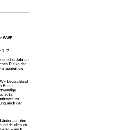
der WWF
.3.17
en jedes Jahr auf
ches Risiko dar.
ensräumen die
WWF Deutschland
n Berlin
notwendige
des 2012
ndesweiten
rung auch der
änder auf, ihre
und deutlich zu
dtieren – auch