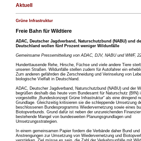
Aktuell
Grüne Infrastruktur
Freie Bahn für Wildtiere
ADAC, Deutscher Jagdverband, Naturschutzbund (NABU) und 
Deutschland wollen fünf Prozent weniger Wildunfälle
Gemeinsame Pressemitteilung von ADAC, DJV, NABU und WWF, 22
Hunderttausende Rehe, Hirsche, Füchse und viele andere Tiere sterb
unseren Straßen. Wildunfälle stellen zudem für Autofahrer ein erhebli
Zum anderen gefährden die Zerschneidung und Verinselung von Leb
biologische Vielfalt in Deutschland.
ADAC, Deutscher Jagdverband, Naturschutzbund (NABU) und der 
begrüßen deshalb das heute vom Bundesamt für Naturschutz (BfN) i
vorgestellte „Bundeskonzept Grüne Infrastruktur“ als eine dringend 
Grundlage. Gleichzeitig kritisieren sie die schleppende Umsetzung 
beschlossenen Bundesprogramms Wiedervernetzung sowie eines bu
Biotopverbunds. Grund dafür ist neben der unzureichenden Finanzie
bestehende Mangel von bundesweiten Planungsgrundlagen und
Umsetzungsstrategien.
In einem gemeinsamen Papier fordern die Verbände daher Bund und L
Anstrengungen zur Umsetzung von Wiedervernetzung und Biotopverb
verstärken. Ziel müsse es sein, die Zahl der Verkehrsunfälle mit Wil