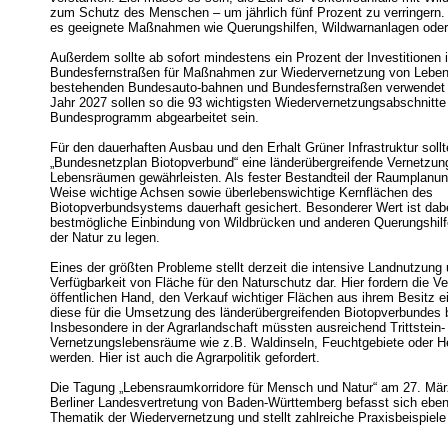
zum Schutz des Menschen – um jährlich fünf Prozent zu verringern. 
es geeignete Maßnahmen wie Querungshilfen, Wildwarnanlagen ode
Außerdem sollte ab sofort mindestens ein Prozent der Investitionen 
Bundesfernstraßen für Maßnahmen zur Wiedervernetzung von Lebe
bestehenden Bundesauto-bahnen und Bundesfernstraßen verwendet
Jahr 2027 sollen so die 93 wichtigsten Wiedervernetzungsabschnitt
Bundesprogramm abgearbeitet sein.
Für den dauerhaften Ausbau und den Erhalt Grüner Infrastruktur sollt
„Bundesnetzplan Biotopverbund“ eine länderübergreifende Vernetzun
Lebensräumen gewährleisten. Als fester Bestandteil der Raumplanun
Weise wichtige Achsen sowie überlebenswichtige Kernflächen des
Biotopverbundsystems dauerhaft gesichert. Besonderer Wert ist dabe
bestmögliche Einbindung von Wildbrücken und anderen Querungshilf
der Natur zu legen.
Eines der größten Probleme stellt derzeit die intensive Landnutzung 
Verfügbarkeit von Fläche für den Naturschutz dar. Hier fordern die V
öffentlichen Hand, den Verkauf wichtiger Flächen aus ihrem Besitz e
diese für die Umsetzung des länderübergreifenden Biotopverbundes b
Insbesondere in der Agrarlandschaft müssten ausreichend Trittstein-
Vernetzungslebensräume wie z.B. Waldinseln, Feuchtgebiete oder 
werden. Hier ist auch die Agrarpolitik gefordert.
Die Tagung „Lebensraumkorridore für Mensch und Natur“ am 27. Mär
Berliner Landesvertretung von Baden-Württemberg befasst sich ebenf
Thematik der Wiedervernetzung und stellt zahlreiche Praxisbeispiele 