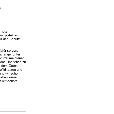
n
chutz
orgestellten
für den Schutz
afür sorgen,
t länger unter
aturräume dienen.
n das Überleben zu
it dem Grünen
 Wildkatzen und
ind wir schon
 eben keine
allerhöchste