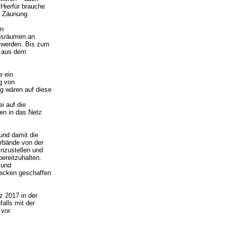
Hierfür brauche
r Zäunung.
in
nsräumen an
 werden. Bis zum
e aus dem
e ein
g von
g wären auf diese
i auf die
en in das Netz
und damit die
erbände von der
inzustellen und
ereitzuhalten.
 und
Hecken geschaffen
z 2017 in der
alls mit der
vor.