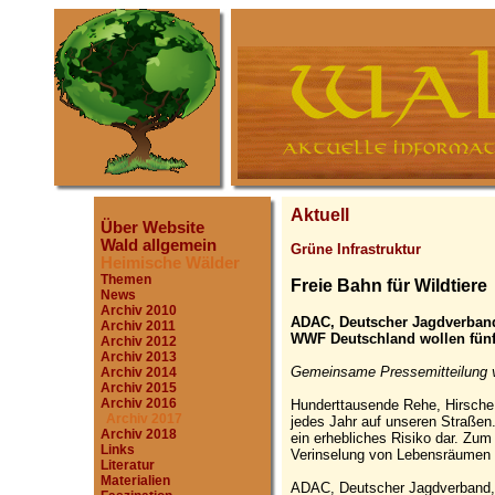
Aktuell
Über Website
Wald allgemein
Grüne Infrastruktur
Heimische Wälder
Themen
Freie Bahn für Wildtiere
News
Archiv 2010
ADAC, Deutscher Jagdverband
Archiv 2011
WWF Deutschland wollen fünf
Archiv 2012
Archiv 2013
Gemeinsame Pressemitteilung
Archiv 2014
Archiv 2015
Archiv 2016
Hunderttausende Rehe, Hirsche,
Archiv 2017
jedes Jahr auf unseren Straßen.
Archiv 2018
ein erhebliches Risiko dar. Zu
Links
Verinselung von Lebensräumen di
Literatur
Materialien
ADAC, Deutscher Jagdverband