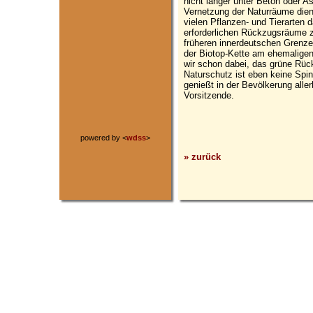
nicht länger unter Beton oder 
Vernetzung der Naturräume dien
vielen Pflanzen- und Tierarten 
erforderlichen Rückzugsräume 
früheren innerdeutschen Grenze
der Biotop-Kette am ehemaligen
wir schon dabei, das grüne Rüc
Naturschutz ist eben keine Spin
genießt in der Bevölkerung all
Vorsitzende.
powered by <
wdss
>
» zurück