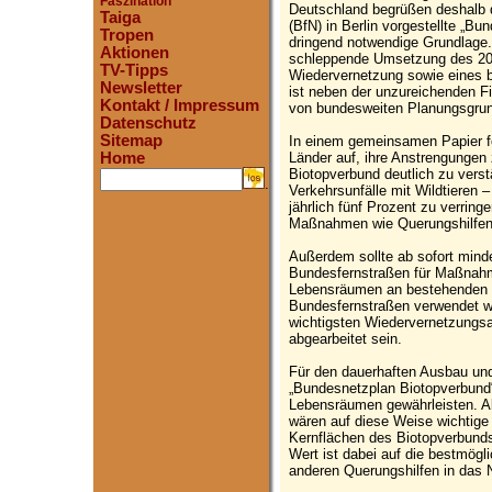
Faszination
Deutschland begrüßen deshalb 
Taiga
(BfN) in Berlin vorgestellte „Bu
Tropen
dringend notwendige Grundlage. G
Aktionen
schleppende Umsetzung des 2
TV-Tipps
Wiedervernetzung sowie eines 
Newsletter
ist neben der unzureichenden F
Kontakt / Impressum
von bundesweiten Planungsgrun
Datenschutz
Sitemap
In einem gemeinsamen Papier f
Länder auf, ihre Anstrengunge
Home
Biotopverbund deutlich zu verst
.
Verkehrsunfälle mit Wildtiere
jährlich fünf Prozent zu verring
Maßnahmen wie Querungshilfen
Außerdem sollte ab sofort minde
Bundesfernstraßen für Maßnah
Lebensräumen an bestehenden
Bundesfernstraßen verwendet we
wichtigsten Wiedervernetzung
abgearbeitet sein.
Für den dauerhaften Ausbau und 
„Bundesnetzplan Biotopverbund“
Lebensräumen gewährleisten. Al
wären auf diese Weise wichtige
Kernflächen des Biotopverbund
Wert ist dabei auf die bestmög
anderen Querungshilfen in das N