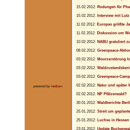
15.02.2012:
Rodungen für Pha
15.02.2012:
Interview mit Lut
11.02.2012:
Europas größte J
11.02.2012:
Diskussion um Wal
10.02.2012:
NABU gratuliert 
08.02.2012:
Greenpeace-Aktio
03.02.2012:
Moorzerstörung hä
03.02.2012:
Waldzustandsberi
03.02.2012:
Greenpeace-Camp
02.02.2012:
Natur und später 
powered by <
wdss
>
02.02.2012:
NP Pfälzerwald?
30.01.2012:
Waldberichte Ber
25.01.2012:
Streit um geplant
25.01.2012:
Luchse in Hessen
23.01.2012:
Update Buchenwald