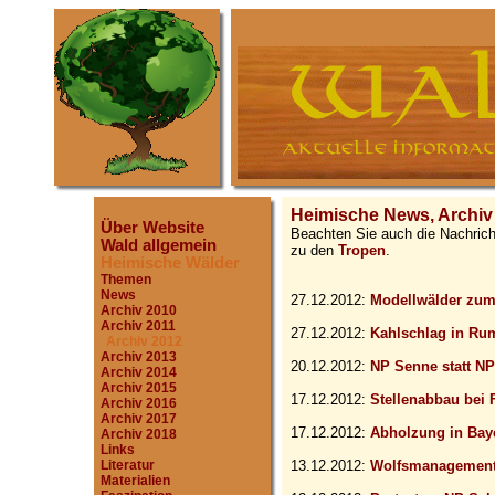
Heimische News, Archiv
Über Website
Beachten Sie auch die Nachric
Wald allgemein
zu den
Tropen
.
Heimische Wälder
Themen
News
27.12.2012:
Modellwälder zu
Archiv 2010
Archiv 2011
27.12.2012:
Kahlschlag in Ru
Archiv 2012
Archiv 2013
20.12.2012:
NP Senne statt N
Archiv 2014
Archiv 2015
17.12.2012:
Stellenabbau bei
Archiv 2016
Archiv 2017
17.12.2012:
Abholzung in Bay
Archiv 2018
Links
Literatur
13.12.2012:
Wolfsmanagement
Materialien