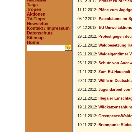
Faszination
13.12.2012:
Protest zu NP Sc
Taiga
Tropen
11.12.2012:
Pläne zum Jagdge
Aktionen
TV-Tipps
05.12.2012:
Patenbäume im Sp
Newsletter
04.12.2012:
EU-Umweltaktion
Kontakt / Impressum
Datenschutz
29.11.2012:
Protest gegen deu
Sitemap
Home
25.11.2012:
Waldbesetzung Ha
.
25.11.2012:
Waldeigentümer V
25.11.2012:
Schutz von Auenw
21.11.2012:
Zum EU-Haushalt
20.11.2012:
Wölfe in Deutschl
20.11.2012:
Jugendarbeit vo
20.11.2012:
Illegaler Einschla
19.11.2012:
Wildkatzenzählun
12.11.2012:
Greenpeace-Waldc
10.11.2012:
Brennpunkt Süde