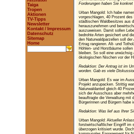
Faszination
Forderungen haben Sie konkret 
Taiga
Tropen
Urban Mangold: Ich habe namen
Aktionen
vorgeschlagen, 40 Prozent des
TV-Tipps
städtischen Waldbesitzes aus de
Newsletter
herauszunehmen und bewirtscha
Kontakt / Impressum
auszuweisen. Damit sollen Leb
Datenschutz
bedrohte Arten gesichert und die
Sitemap
den Naturwaldparzellen soll der
Home
Ertrag rangieren. Alt- und Toth
Höhlen- und Horstbäume sollen a
.
bleiben. So soll eine urwüchsig
ökologischen Nischen vor der H
Redaktion: Der Antrag ist im U
worden. Gab es viele Diskussi
Urban Mangold: Es war im Auss
Projekt anzupacken. Strittig wa
Naturwaldanteil gleich 40 Proze
sich der Ausschuss aber mehrh
beauftragte die Verwaltung mit 
Bürgerinnen und Bürgern habe i
Redaktion: Was lief aus Ihrer Si
Urban Mangold: Aktueller Anlass
forstwirtschaftlicher Eingriff i
überzogen kritisiert wurde. Do
kommunales Engagement für Nat