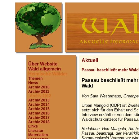
Aktuell
Über Website
Wald allgemein
Passau beschließt mehr Wald
Heimische Wälder
Themen
Passau beschließt mehr
News
Wald
Archiv 2010
Archiv 2011
Von Sara Westerhaus, Greenpea
Archiv 2012
Archiv 2013
Archiv 2014
Urban Mangold (ÖDP) ist Zweite
Archiv 2015
setzt sich für den Erhalt und 
Archiv 2016
Interview erzählt er von dem kü
Archiv 2017
Waldschutzkonzept für Passau.
Archiv 2018
Links
Redaktion: Herr Mangold, Sie 
Literatur
Passau beantragt, der Verwirkl
Materialien
Kommunalwald Vorrang vor wirt