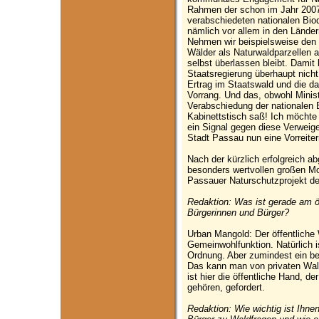
Rahmen der schon im Jahr 2007
verabschiedeten nationalen Biodi
nämlich vor allem in den Lände
Nehmen wir beispielsweise den 
Wälder als Naturwaldparzellen 
selbst überlassen bleibt. Damit
Staatsregierung überhaupt nicht 
Ertrag im Staatswald und die d
Vorrang. Und das, obwohl Minis
Verabschiedung der nationalen B
Kabinettstisch saß! Ich möchte
ein Signal gegen diese Verweig
Stadt Passau nun eine Vorreiter
Nach der kürzlich erfolgreich 
besonders wertvollen großen Mo
Passauer Naturschutzprojekt der
Redaktion: Was ist gerade am ö
Bürgerinnen und Bürger?
Urban Mangold: Der öffentliche
Gemeinwohlfunktion. Natürlich i
Ordnung. Aber zumindest ein bes
Das kann man von privaten Wal
ist hier die öffentliche Hand, d
gehören, gefordert.
Redaktion: Wie wichtig ist Ihne