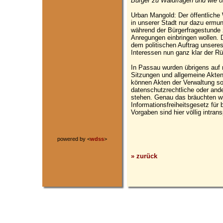
Bürger zu Waldfragen und wie o
Urban Mangold: Der öffentliche 
in unserer Stadt nur dazu ermun
während der Bürgerfragestunde 
Anregungen einbringen wollen. 
dem politischen Auftrag unsere
Interessen nun ganz klar der Rü
In Passau wurden übrigens auf m
Sitzungen und allgemeine Aktene
können Akten der Verwaltung sog
datenschutzrechtliche oder and
stehen. Genau das bräuchten wi
Informationsfreiheitsgesetz für 
Vorgaben sind hier völlig intra
powered by <
wdss
>
» zurück