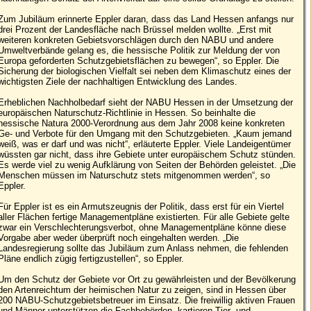
Zum Jubiläum erinnerte Eppler daran, dass das Land Hessen anfangs nur
drei Prozent der Landesfläche nach Brüssel melden wollte. „Erst mit
weiteren konkreten Gebietsvorschlägen durch den NABU und andere
Umweltverbände gelang es, die hessische Politik zur Meldung der von
Europa geforderten Schutzgebietsflächen zu bewegen“, so Eppler. Die
Sicherung der biologischen Vielfalt sei neben dem Klimaschutz eines der
wichtigsten Ziele der nachhaltigen Entwicklung des Landes.
Erheblichen Nachholbedarf sieht der NABU Hessen in der Umsetzung der
europäischen Naturschutz-Richtlinie in Hessen. So beinhalte die
hessische Natura 2000-Verordnung aus dem Jahr 2008 keine konkreten
Ge- und Verbote für den Umgang mit den Schutzgebieten. „Kaum jemand
weiß, was er darf und was nicht“, erläuterte Eppler. Viele Landeigentümer
wüssten gar nicht, dass ihre Gebiete unter europäischem Schutz stünden.
Es werde viel zu wenig Aufklärung von Seiten der Behörden geleistet. „Die
Menschen müssen im Naturschutz stets mitgenommen werden“, so
Eppler.
Für Eppler ist es ein Armutszeugnis der Politik, dass erst für ein Viertel
aller Flächen fertige Managementpläne existierten. Für alle Gebiete gelte
zwar ein Verschlechterungsverbot, ohne Managementpläne könne diese
Vorgabe aber weder überprüft noch eingehalten werden. „Die
Landesregierung sollte das Jubiläum zum Anlass nehmen, die fehlenden
Pläne endlich zügig fertigzustellen“, so Eppler.
Um den Schutz der Gebiete vor Ort zu gewährleisten und der Bevölkerung
den Artenreichtum der heimischen Natur zu zeigen, sind in Hessen über
200 NABU-Schutzgebietsbetreuer im Einsatz. Die freiwillig aktiven Frauen
und Männer unterstützen die Fachbehörden, kartieren Tier- und