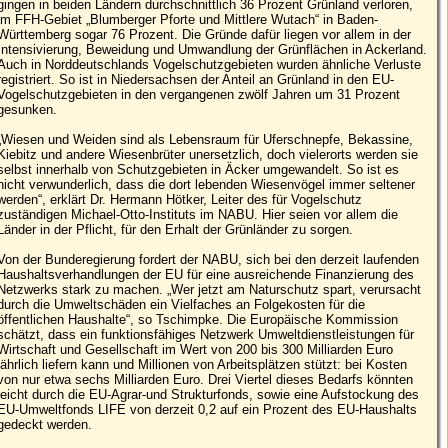
gingen in beiden Ländern durchschnittlich 36 Prozent Grünland verloren,
im FFH-Gebiet „Blumberger Pforte und Mittlere Wutach“ in Baden-
Württemberg sogar 76 Prozent. Die Gründe dafür liegen vor allem in der
Intensivierung, Beweidung und Umwandlung der Grünflächen in Ackerland.
Auch in Norddeutschlands Vogelschutzgebieten wurden ähnliche Verluste
registriert. So ist in Niedersachsen der Anteil an Grünland in den EU-
Vogelschutzgebieten in den vergangenen zwölf Jahren um 31 Prozent
gesunken.
„Wiesen und Weiden sind als Lebensraum für Uferschnepfe, Bekassine,
Kiebitz und andere Wiesenbrüter unersetzlich, doch vielerorts werden sie
selbst innerhalb von Schutzgebieten in Äcker umgewandelt. So ist es
nicht verwunderlich, dass die dort lebenden Wiesenvögel immer seltener
werden“, erklärt Dr. Hermann Hötker, Leiter des für Vogelschutz
zuständigen Michael-Otto-Instituts im NABU. Hier seien vor allem die
Länder in der Pflicht, für den Erhalt der Grünländer zu sorgen.
Von der Bunderegierung fordert der NABU, sich bei den derzeit laufenden
Haushaltsverhandlungen der EU für eine ausreichende Finanzierung des
Netzwerks stark zu machen. „Wer jetzt am Naturschutz spart, verursacht
durch die Umweltschäden ein Vielfaches an Folgekosten für die
öffentlichen Haushalte“, so Tschimpke. Die Europäische Kommission
schätzt, dass ein funktionsfähiges Netzwerk Umweltdienstleistungen für
Wirtschaft und Gesellschaft im Wert von 200 bis 300 Milliarden Euro
jährlich liefern kann und Millionen von Arbeitsplätzen stützt: bei Kosten
von nur etwa sechs Milliarden Euro. Drei Viertel dieses Bedarfs könnten
leicht durch die EU-Agrar-und Strukturfonds, sowie eine Aufstockung des
EU-Umweltfonds LIFE von derzeit 0,2 auf ein Prozent des EU-Haushalts
gedeckt werden.