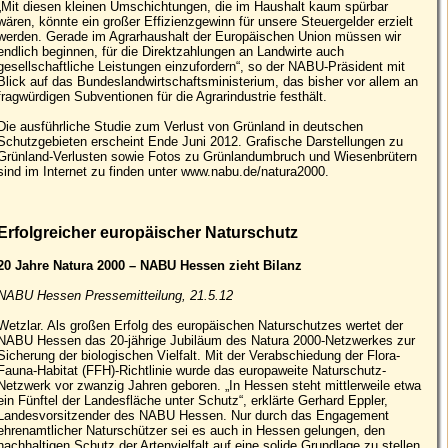
„Mit diesen kleinen Umschichtungen, die im Haushalt kaum spürbar
wären, könnte ein großer Effizienzgewinn für unsere Steuergelder erzielt
werden. Gerade im Agrarhaushalt der Europäischen Union müssen wir
endlich beginnen, für die Direktzahlungen an Landwirte auch
gesellschaftliche Leistungen einzufordern“, so der NABU-Präsident mit
Blick auf das Bundeslandwirtschaftsministerium, das bisher vor allem an
fragwürdigen Subventionen für die Agrarindustrie festhält.
Die ausführliche Studie zum Verlust von Grünland in deutschen
Schutzgebieten erscheint Ende Juni 2012. Grafische Darstellungen zu
Grünland-Verlusten sowie Fotos zu Grünlandumbruch und Wiesenbrütern
sind im Internet zu finden unter www.nabu.de/natura2000.
Erfolgreicher europäischer Naturschutz
20 Jahre Natura 2000 – NABU Hessen zieht Bilanz
NABU Hessen Pressemitteilung, 21.5.12
Wetzlar. Als großen Erfolg des europäischen Naturschutzes wertet der
NABU Hessen das 20-jährige Jubiläum des Natura 2000-Netzwerkes zur
Sicherung der biologischen Vielfalt. Mit der Verabschiedung der Flora-
Fauna-Habitat (FFH)-Richtlinie wurde das europaweite Naturschutz-
Netzwerk vor zwanzig Jahren geboren. „In Hessen steht mittlerweile etwa
ein Fünftel der Landesfläche unter Schutz“, erklärte Gerhard Eppler,
Landesvorsitzender des NABU Hessen. Nur durch das Engagement
ehrenamtlicher Naturschützer sei es auch in Hessen gelungen, den
nachhaltigen Schutz der Artenvielfalt auf eine solide Grundlage zu stellen.