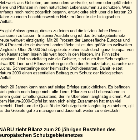
Netzwerk aus Gebieten, um besonders wertvolle, seltene oder gefährdete
Tiere und Pflanzen in ihren natürlichen Lebensräumen zu schützen. Was
anfangs noch recht zögerlich begann, entwickelte sich über die letzten 20
Jahre zu einem beachtenswerten Netz im Dienste der biologischen
Vielfalt.
Es gibt Anlass genug, dieses zu feiern und die letzten Jahre Revue
passieren zu lassen. In seiner Ausdehnung ist das Schutzgebietsnetz
heute weltweit einzigartig. Mit 20 Prozent der Landesfläche Europas und
15,4 Prozent der deutschen Landesfläche ist es das größte im weltweiten
Vergleich. Über 25.000 Schutzgebiete ziehen sich durch ganz Europa: von
den Kanarischen Inseln bis weit hoch in den Norden, ins Finnische
Lappland. Und so vielfältig wie die Gebiete, sind auch ihre Schutzgüter:
etwa 920 Tier- und Pflanzenarten genießen den Schutzstatus, darunter der
Luchs, Schmetterlinge oder heimische Orchideenarten. Damit leistet
Natura 2000 einen essentiellen Beitrag zum Schutz der biologischen
Vielfalt.
Nach 20 Jahren kann man auf einige Erfolge zurückblicken. Es befinden
sich jedoch noch lange nicht alle Tiere, Pflanzen und Lebensräume in
einem guten Erhaltungszustand, der ihr Überleben langfristig sichert. Auf
dem Natura-2000-Gipfel ist man sich einig: Zusammen hat man viel
erreicht. Doch um die Qualität der Schutzgebiete langfristig zu sichern, gilt
es die Gebiete gut zu managen und dauerhaft weiter zu entwickeln.
NABU zieht Bilanz zum 20-jährigen Bestehen des
europäischen Schutzgebietsnetzes