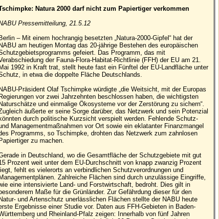
Tschimpke: Natura 2000 darf nicht zum Papiertiger verkommen
NABU Pressemitteilung, 21.5.12
Berlin – Mit einem hochrangig besetzten „Natura-2000-Gipfel“ hat der
NABU am heutigen Montag das 20-jährige Bestehen des europäischen
Schutzgebietsprogramms gefeiert. Das Programm, das mit
Verabschiedung der Fauna-Flora-Habitat-Richtlinie (FFH) der EU am 21.
Mai 1992 in Kraft trat, stellt heute fast ein Fünftel der EU-Landfläche unter
Schutz, in etwa die doppelte Fläche Deutschlands.
NABU-Präsident Olaf Tschimpke würdigte „die Weitsicht, mit der Europas
Regierungen vor zwei Jahrzehnten beschlossen haben, die wichtigsten
Naturschätze und einmalige Ökosysteme vor der Zerstörung zu sichern“.
Zugleich äußerte er seine Sorge darüber, das Netzwerk und sein Potenzial
könnten durch politische Kurzsicht verspielt werden. Fehlende Schutz-
und Managementmaßnahmen vor Ort sowie ein eklatanter Finanzmangel
des Programms, so Tschimpke, drohten das Netzwerk zum zahnlosen
Papiertiger zu machen.
Gerade in Deutschland, wo die Gesamtfläche der Schutzgebiete mit gut
15 Prozent weit unter dem EU-Durchschnitt von knapp zwanzig Prozent
liegt, fehlt es vielerorts an verbindlichen Schutzverordnungen und
Managementplänen. Zahlreiche Flächen sind durch unzulässige Eingriffe,
wie eine intensivierte Land- und Forstwirtschaft, bedroht. Dies gilt in
besonderem Maße für die Grünländer. Zur Gefährdung dieser für den
Natur- und Artenschutz unerlässlichen Flächen stellte der NABU heute
erste Ergebnisse einer Studie vor. Daten aus FFH-Gebieten in Baden-
Württemberg und Rheinland-Pfalz zeigen: Innerhalb von fünf Jahren