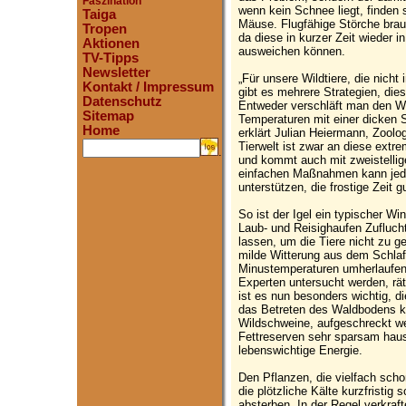
Faszination
wenn kein Schnee liegt, finden 
Taiga
Mäuse. Flugfähige Störche brau
Tropen
da diese in kurzer Zeit wieder
Aktionen
ausweichen können.
TV-Tipps
Newsletter
„Für unsere Wildtiere, die nich
Kontakt / Impressum
gibt es mehrere Strategien, dies
Datenschutz
Entweder verschläft man den Win
Sitemap
Temperaturen mit einer dicken 
Home
erklärt Julian Heiermann, Zool
Tierwelt ist zwar an diese ext
.
und kommt auch mit zweistellig
einfachen Maßnahmen kann jeder
unterstützen, die frostige Zeit 
So ist der Igel ein typischer Win
Laub- und Reisighaufen Zuflucht
lassen, um die Tiere nicht zu g
milde Witterung aus dem Schlaf
Minustemperaturen umherlaufen, 
Experten untersucht werden, r
ist es nun besonders wichtig, d
das Betreten des Waldbodens k
Wildschweine, aufgeschreckt we
Fettreserven sehr sparsam haus
lebenswichtige Energie.
Den Pflanzen, die vielfach sch
die plötzliche Kälte kurzfristig
absterben. In der Regel verkraf