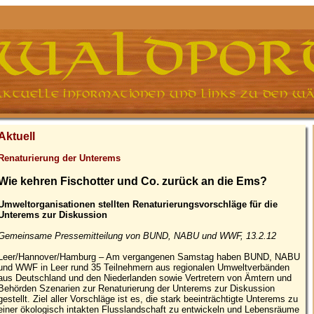
Aktuell
Renaturierung der Unterems
Wie kehren Fischotter und Co. zurück an die Ems?
Umweltorganisationen stellten Renaturierungsvorschläge für die
Unterems zur Diskussion
Gemeinsame Pressemitteilung von BUND, NABU und WWF, 13.2.12
Leer/Hannover/Hamburg – Am vergangenen Samstag haben BUND, NABU
und WWF in Leer rund 35 Teilnehmern aus regionalen Umweltverbänden
aus Deutschland und den Niederlanden sowie Vertretern von Ämtern und
Behörden Szenarien zur Renaturierung der Unterems zur Diskussion
gestellt. Ziel aller Vorschläge ist es, die stark beeinträchtigte Unterems zu
einer ökologisch intakten Flusslandschaft zu entwickeln und Lebensräume