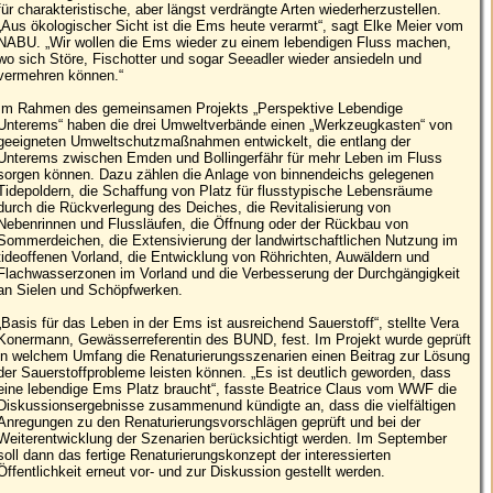
für charakteristische, aber längst verdrängte Arten wiederherzustellen.
„Aus ökologischer Sicht ist die Ems heute verarmt“, sagt Elke Meier vom
NABU. „Wir wollen die Ems wieder zu einem lebendigen Fluss machen,
wo sich Störe, Fischotter und sogar Seeadler wieder ansiedeln und
vermehren können.“
Im Rahmen des gemeinsamen Projekts „Perspektive Lebendige
Unterems“ haben die drei Umweltverbände einen „Werkzeugkasten“ von
geeigneten Umweltschutzmaßnahmen entwickelt, die entlang der
Unterems zwischen Emden und Bollingerfähr für mehr Leben im Fluss
sorgen können. Dazu zählen die Anlage von binnendeichs gelegenen
Tidepoldern, die Schaffung von Platz für flusstypische Lebensräume
durch die Rückverlegung des Deiches, die Revitalisierung von
Nebenrinnen und Flussläufen, die Öffnung oder der Rückbau von
Sommerdeichen, die Extensivierung der landwirtschaftlichen Nutzung im
tideoffenen Vorland, die Entwicklung von Röhrichten, Auwäldern und
Flachwasserzonen im Vorland und die Verbesserung der Durchgängigkeit
an Sielen und Schöpfwerken.
„Basis für das Leben in der Ems ist ausreichend Sauerstoff“, stellte Vera
Konermann, Gewässerreferentin des BUND, fest. Im Projekt wurde geprüft
in welchem Umfang die Renaturierungsszenarien einen Beitrag zur Lösung
der Sauerstoffprobleme leisten können. „Es ist deutlich geworden, dass
eine lebendige Ems Platz braucht“, fasste Beatrice Claus vom WWF die
Diskussionsergebnisse zusammenund kündigte an, dass die vielfältigen
Anregungen zu den Renaturierungsvorschlägen geprüft und bei der
Weiterentwicklung der Szenarien berücksichtigt werden. Im September
soll dann das fertige Renaturierungskonzept der interessierten
Öffentlichkeit erneut vor- und zur Diskussion gestellt werden.