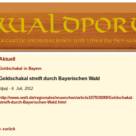
Aktuell
Goldschakal in Bayern
Goldschakal streift durch Bayerischen Wald
(dpa) - 6. Juli, 2012
http://www.welt.de/regionales/muenchen/article107919289/Goldschakal-
streift-durch-Bayerischen-Wald.html
» zurück