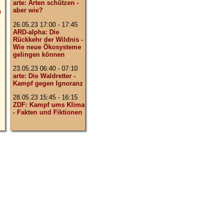
arte: Arten schützen -
aber wie?
n
26.05.23 17:00 - 17:45
ARD-alpha: Die
Rückkehr der Wildnis -
Wie neue Ökosysteme
gelingen können
23.05.23 06:40 - 07:10
arte: Die Waldretter -
Kampf gegen Ignoranz
28.05.23 15:45 - 16:15
ZDF: Kampf ums Klima
- Fakten und Fiktionen