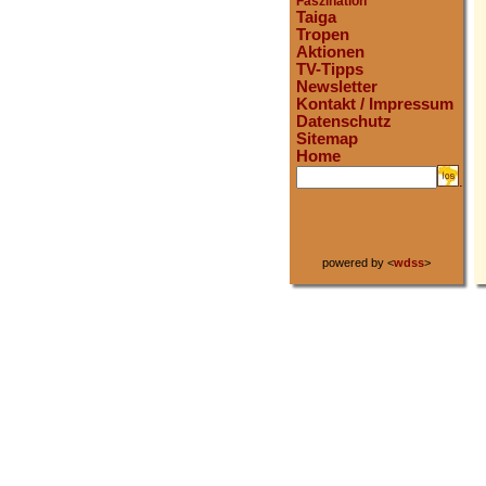
Faszination
Taiga
Tropen
Aktionen
TV-Tipps
Newsletter
Kontakt / Impressum
Datenschutz
Sitemap
Home
.
powered by <
wdss
>