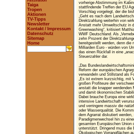
Faszination
vorherige Abstimmung im Kabine
Taiga
stattfindende Treffen der EU Ag
Tropen
Vorschlag vorgelegt, der die bis
Aktionen
„Geht es nach dem Landwirtscha
TV-Tipps
Direktzahlung weiterhin von wir
Newsletter
Anstatt mehr Umweltschutz in de
Kontakt / Impressum
Greenwashing“, kritisiert Matthi
Datenschutz
WWF Deutschland. Als „Vernebe
Sitemap
zehn Prozent der Direktzahlun
bereitgestellt werden, denn die 
Home
Milliarden Euro - würden von Um
.
das einen Rückfall in eine „anac
Steuerzahler dar.
„Das Bundeslandwirtschaftsmini
Reform der europäischen Agrarp
verwandeln und Stillstand als For
„Es ist extrem kurzsichtig, mit 
großen Profiteure der verschwen
anstatt die knapper werdenden M
und damit ökonomischen Stabili
Dabei brauche Europa eine wirkl
intensive Landwirtschaft verur
und verringere massiv die natür
oder Wasserqualität. Die Komm
dem Agrarrat diskutiert werden,
Paradigmenwechsel hin zu einer 
gesamten Europäischen Union d
unterstützt. Dringend muss die 
Ökologischen Vorrangflächen au