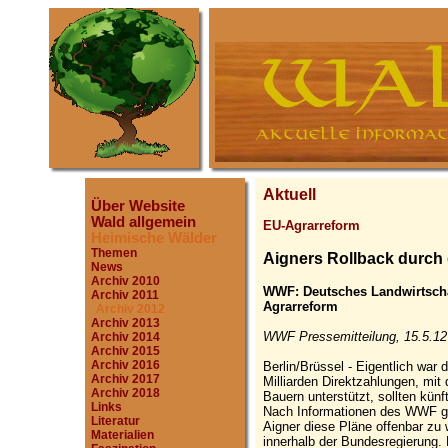
Aktuell
Über Website
Wald allgemein
EU-Agrarreform
Heimische Wälder
Themen
Aigners Rollback durch 
News
Archiv 2010
WWF: Deutsches Landwirtscha
Archiv 2011
Agrarreform
Archiv 2012
Archiv 2013
WWF Pressemitteilung, 15.5.12
Archiv 2014
Archiv 2015
Archiv 2016
Berlin/Brüssel - Eigentlich war 
Archiv 2017
Milliarden Direktzahlungen, mit
Archiv 2018
Bauern unterstützt, sollten kün
Links
Nach Informationen des WWF ge
Literatur
Aigner diese Pläne offenbar zu w
Materialien
innerhalb der Bundesregierung