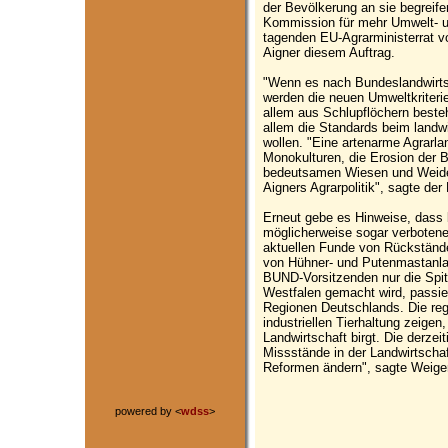
der Bevölkerung an sie begreif
Kommission für mehr Umwelt- un
tagenden EU-Agrarministerrat v
Aigner diesem Auftrag.
"Wenn es nach Bundeslandwirtsc
werden die neuen Umweltkriteri
allem aus Schlupflöchern besteh
allem die Standards beim landw
wollen. "Eine artenarme Agrarla
Monokulturen, die Erosion der B
bedeutsamen Wiesen und Weide
Aigners Agrarpolitik", sagte de
Erneut gebe es Hinweise, dass b
möglicherweise sogar verbotene 
aktuellen Funde von Rückständ
von Hühner- und Putenmastanlag
BUND-Vorsitzenden nur die Spit
Westfalen gemacht wird, passier
Regionen Deutschlands. Die re
industriellen Tierhaltung zeigen,
Landwirtschaft birgt. Die derzei
Missstände in der Landwirtscha
Reformen ändern", sagte Weiger
powered by <
wdss
>