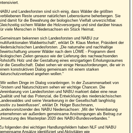
intensiviert.
NABU und Landesforsten sind sich einig, dass Wälder die größten
verbliebenen Reste unserer natürlichen Lebensräume beherbergen. Sie
sind damit für die Bewahrung der biologischen Vielfalt unverzichtbar.
Gleichzeitig sichern Wälder die Holzversorgung und sind darüber hinaus
für viele Menschen in Niedersachsen ein Stück Heimat.
„Gemeinsam bekennen sich Landesforsten und NABU zur
multifunktionalen Waldwirtschaft“, erklärt Dr. Klaus Merker, Präsident der
Niedersächsischen Landesforsten. „Die naturnahe und nachhaltige
Bewirtschaftung unserer Wälder nach dem LÖWE - Programm dient
ökologischen Zielen genauso wie der Lieferung des nachwachsenden
Rohstoffs Holz und der Gestaltung eines einzigartigen Erholungsraumes
für die Gesellschaft. Dabei sehen wir einige Herausforderungen, die wir in
einem konstruktiven Dialog gemeinsam mit einem starken
Naturschutzverband angehen wollen.“
„Wir wollen Dinge im Dialog voranbringen. In der Zusammenarbeit von
Förstern und Naturschützern sehen wir wichtige Chancen. Die
Vereinbarung von Landesforsten und NABU markiert dabei eine neue
Qualität und hat das Potenzial, die Entwicklung des niedersächsischen
Landeswaldes und seine Verankerung in der Gesellschaft langfristig
positiv zu beeinflussen“, erklärt Dr. Holger Buschmann,
Landesvorsitzender des NABU Niedersachsen: „Mit der Vereinbarung
unternehmen wir außerdem gemeinsame Anstrengungen als Beitrag zur
Umsetzung des Masterplan 2020 des NABU-Bundesverbandes.“
Zu folgenden drei wichtigen Handlungsfeldern haben NLF und NABU
gemeinsame Ansätze identifiziert und Aktivitäten wie