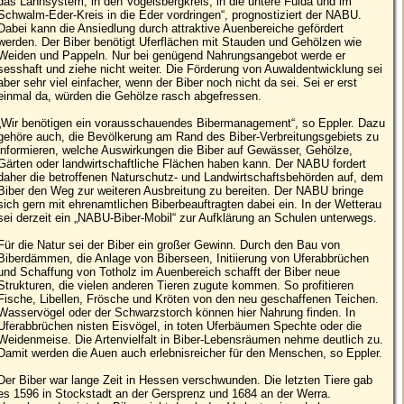
das Lahnsystem, in den Vogelsbergkreis, in die untere Fulda und im
Schwalm-Eder-Kreis in die Eder vordringen“, prognostiziert der NABU.
Dabei kann die Ansiedlung durch attraktive Auenbereiche gefördert
werden. Der Biber benötigt Uferflächen mit Stauden und Gehölzen wie
Weiden und Pappeln. Nur bei genügend Nahrungsangebot werde er
sesshaft und ziehe nicht weiter. Die Förderung von Auwaldentwicklung sei
aber sehr viel einfacher, wenn der Biber noch nicht da sei. Sei er erst
einmal da, würden die Gehölze rasch abgefressen.
„Wir benötigen ein vorausschauendes Bibermanagement“, so Eppler. Dazu
gehöre auch, die Bevölkerung am Rand des Biber-Verbreitungsgebiets zu
informieren, welche Auswirkungen die Biber auf Gewässer, Gehölze,
Gärten oder landwirtschaftliche Flächen haben kann. Der NABU fordert
daher die betroffenen Naturschutz- und Landwirtschaftsbehörden auf, dem
Biber den Weg zur weiteren Ausbreitung zu bereiten. Der NABU bringe
sich gern mit ehrenamtlichen Biberbeauftragten dabei ein. In der Wetterau
sei derzeit ein „NABU-Biber-Mobil“ zur Aufklärung an Schulen unterwegs.
Für die Natur sei der Biber ein großer Gewinn. Durch den Bau von
Biberdämmen, die Anlage von Biberseen, Initiierung von Uferabbrüchen
und Schaffung von Totholz im Auenbereich schafft der Biber neue
Strukturen, die vielen anderen Tieren zugute kommen. So profitieren
Fische, Libellen, Frösche und Kröten von den neu geschaffenen Teichen.
Wasservögel oder der Schwarzstorch können hier Nahrung finden. In
Uferabbrüchen nisten Eisvögel, in toten Uferbäumen Spechte oder die
Weidenmeise. Die Artenvielfalt in Biber-Lebensräumen nehme deutlich zu.
Damit werden die Auen auch erlebnisreicher für den Menschen, so Eppler.
Der Biber war lange Zeit in Hessen verschwunden. Die letzten Tiere gab
es 1596 in Stockstadt an der Gersprenz und 1684 an der Werra.