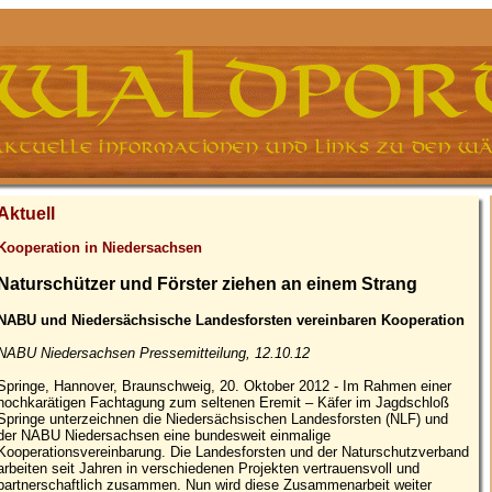
Aktuell
Kooperation in Niedersachsen
Naturschützer und Förster ziehen an einem Strang
NABU und Niedersächsische Landesforsten vereinbaren Kooperation
NABU Niedersachsen Pressemitteilung, 12.10.12
Springe, Hannover, Braunschweig, 20. Oktober 2012 - Im Rahmen einer
hochkarätigen Fachtagung zum seltenen Eremit – Käfer im Jagdschloß
Springe unterzeichnen die Niedersächsischen Landesforsten (NLF) und
der NABU Niedersachsen eine bundesweit einmalige
Kooperationsvereinbarung. Die Landesforsten und der Naturschutzverband
arbeiten seit Jahren in verschiedenen Projekten vertrauensvoll und
partnerschaftlich zusammen. Nun wird diese Zusammenarbeit weiter