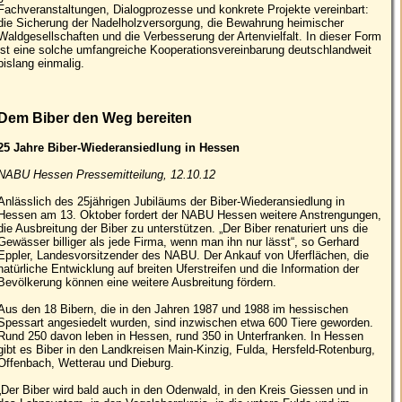
Fachveranstaltungen, Dialogprozesse und konkrete Projekte vereinbart:
die Sicherung der Nadelholzversorgung, die Bewahrung heimischer
Waldgesellschaften und die Verbesserung der Artenvielfalt. In dieser Form
ist eine solche umfangreiche Kooperationsvereinbarung deutschlandweit
bislang einmalig.
Dem Biber den Weg bereiten
25 Jahre Biber-Wiederansiedlung in Hessen
NABU Hessen Pressemitteilung, 12.10.12
Anlässlich des 25jährigen Jubiläums der Biber-Wiederansiedlung in
Hessen am 13. Oktober fordert der NABU Hessen weitere Anstrengungen,
die Ausbreitung der Biber zu unterstützen. „Der Biber renaturiert uns die
Gewässer billiger als jede Firma, wenn man ihn nur lässt“, so Gerhard
Eppler, Landesvorsitzender des NABU. Der Ankauf von Uferflächen, die
natürliche Entwicklung auf breiten Uferstreifen und die Information der
Bevölkerung können eine weitere Ausbreitung fördern.
Aus den 18 Bibern, die in den Jahren 1987 und 1988 im hessischen
Spessart angesiedelt wurden, sind inzwischen etwa 600 Tiere geworden.
Rund 250 davon leben in Hessen, rund 350 in Unterfranken. In Hessen
gibt es Biber in den Landkreisen Main-Kinzig, Fulda, Hersfeld-Rotenburg,
Offenbach, Wetterau und Dieburg.
„Der Biber wird bald auch in den Odenwald, in den Kreis Giessen und in