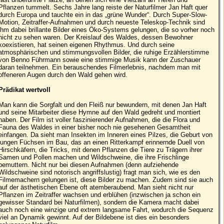
Pflanzen tummelt. Sechs Jahre lang reiste der Naturfilmer Jan Haft quer
durch Europa und tauchte ein in das „grüne Wunder“. Durch Super-Slow-
Motion, Zeitraffer-Aufnahmen und durch neueste Teleskop-Technik sind
ihm dabei brillante Bilder eines Öko-Systems gelungen, die so vorher noch
nicht zu sehen waren. Der Kreislauf des Waldes, dessen Bewohner
koexistieren, hat seinen eigenen Rhythmus. Und durch seine
atmosphärischen und stimmungsvollen Bilder, die ruhige Erzählerstimme
von Benno Führmann sowie eine stimmige Musik kann der Zuschauer
daran teilnehmen. Ein berauschendes Filmerlebnis, nachdem man mit
offeneren Augen durch den Wald gehen wird.
Prädikat wertvoll
Man kann die Sorgfalt und den Fleiß nur bewundern, mit denen Jan Haft
und seine Mitarbeiter diese Hymne auf den Wald gedreht und montiert
haben. Der Film ist voller faszinierender Aufnahmen, die die Flora und
Fauna des Waldes in einer bisher noch nie gesehenen Gesamtheit
einfangen. Da sieht man Insekten im Inneren eines Pilzes, die Geburt von
jungen Füchsen im Bau, das an einen Ritterkampf erinnernde Duell von
Hirschkäfern, die Tricks, mit denen Pflanzen die Tiere zu Trägern ihrer
Samen und Pollen machen und Wildschweine, die ihre Frischlinge
bemuttern. Nicht nur bei diesen Aufnahmen (denn aufziehende
Wildschweine sind notorisch angriffslustig) fragt man sich, wie es den
Filmemachern gelungen ist, diese Bilder zu machen. Zudem sind sie auch
auf der ästhetischen Ebene oft atemberaubend. Man sieht nicht nur
Pflanzen im Zeitraffer wachsen und erblühen (inzwischen ja schon ein
gewisser Standard bei Naturfilmen), sondern die Kamera macht dabei
auch noch eine winzige und extrem langsame Fahrt, wodurch die Sequenz
viel an Dynamik gewinnt. Auf der Bildebene ist dies ein besonders