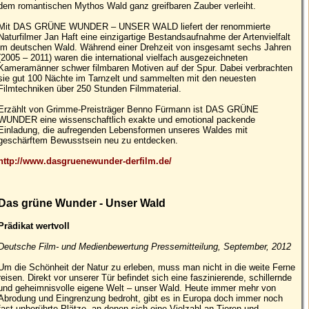
dem romantischen Mythos Wald ganz greifbaren Zauber verleiht.
Mit DAS GRÜNE WUNDER – UNSER WALD liefert der renommierte
Naturfilmer Jan Haft eine einzigartige Bestandsaufnahme der Artenvielfalt
im deutschen Wald. Während einer Drehzeit von insgesamt sechs Jahren
(2005 – 2011) waren die international vielfach ausgezeichneten
Kameramänner schwer filmbaren Motiven auf der Spur. Dabei verbrachten
sie gut 100 Nächte im Tarnzelt und sammelten mit den neuesten
Filmtechniken über 250 Stunden Filmmaterial.
Erzählt von Grimme-Preisträger Benno Fürmann ist DAS GRÜNE
WUNDER eine wissenschaftlich exakte und emotional packende
Einladung, die aufregenden Lebensformen unseres Waldes mit
geschärftem Bewusstsein neu zu entdecken.
http://www.dasgruenewunder-derfilm.de/
Das grüne Wunder - Unser Wald
Prädikat wertvoll
Deutsche Film- und Medienbewertung Pressemitteilung, September, 2012
Um die Schönheit der Natur zu erleben, muss man nicht in die weite Ferne
reisen. Direkt vor unserer Tür befindet sich eine faszinierende, schillernde
und geheimnisvolle eigene Welt – unser Wald. Heute immer mehr von
Abrodung und Eingrenzung bedroht, gibt es in Europa doch immer noch
fast unberührte Plätze, an denen sich eine Vielzahl an Tieren und