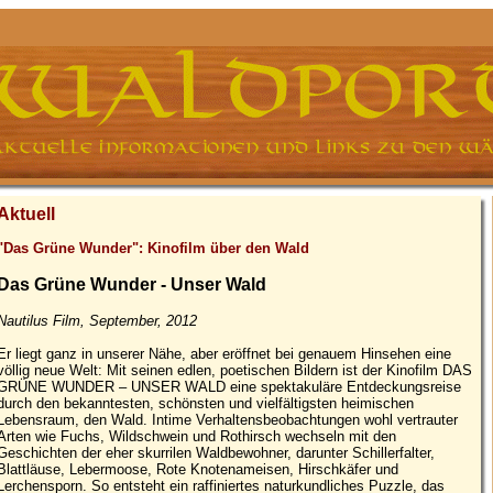
Aktuell
"Das Grüne Wunder": Kinofilm über den Wald
Das Grüne Wunder - Unser Wald
Nautilus Film, September, 2012
Er liegt ganz in unserer Nähe, aber eröffnet bei genauem Hinsehen eine
völlig neue Welt: Mit seinen edlen, poetischen Bildern ist der Kinofilm DAS
GRÜNE WUNDER – UNSER WALD eine spektakuläre Entdeckungsreise
durch den bekanntesten, schönsten und vielfältigsten heimischen
Lebensraum, den Wald. Intime Verhaltensbeobachtungen wohl vertrauter
Arten wie Fuchs, Wildschwein und Rothirsch wechseln mit den
Geschichten der eher skurrilen Waldbewohner, darunter Schillerfalter,
Blattläuse, Lebermoose, Rote Knotenameisen, Hirschkäfer und
Lerchensporn. So entsteht ein raffiniertes naturkundliches Puzzle, das