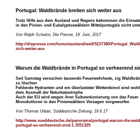
Portugal: Waldbrände breiten sich weiter aus
Trotz Hilfe aus dem Ausland und Regens bekommen die Einsatz
in den Pinien- und Eukalyptuswäldern Mittelportugals nicht unte
Von Ralph Schulze, Die Presse, 19. Juni, 2017
http://diepresse.com/home/ausland/welt/5237380/Portugal_Wald
sich-weiter-aus
Warum die Waldbrände in Portugal so verheerend si
Seit Samstag versuchen tausende Feuerwehrleute, zig Waldbrän
zu löschen
Fehlende Hydranten und ein überlasteter Wetterdeinst sind wohl
dem Ausmaß der Naturkatastrophe
Auch der EU wird wegen ihrer Subventionierung von das Feuer
Monokulturen in den Pinienwäldern Versagen vorgeworfen
Von Thomas Urban, Süddeutsche Zeitung, 19.6.17
http://www.sueddeutsche.de/panorama/portugal-warum-die-wald
portugal-so-verheerend-sind-1.3551329