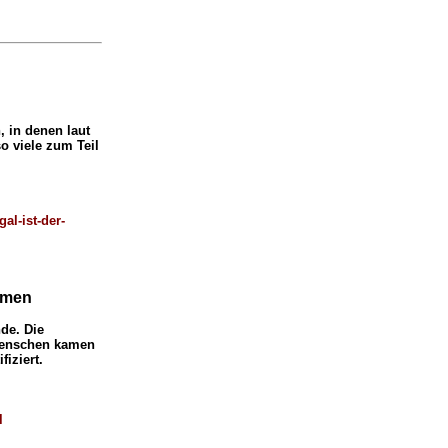
 in denen laut
o viele zum Teil
al-ist-der-
mmen
de. Die
Menschen kamen
iziert.
l