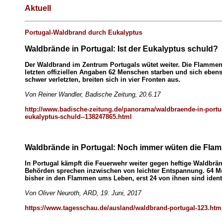
Aktuell
Portugal-Waldbrand durch Eukalyptus
Waldbrände in Portugal: Ist der Eukalyptus schuld?
Der Waldbrand im Zentrum Portugals wütet weiter. Die Flammen,
letzten offiziellen Angaben 62 Menschen starben und sich ebens
schwer verletzten, breiten sich in vier Fronten aus.
Von Reiner Wandler, Badische Zeitung, 20.6.17
http://www.badische-zeitung.de/panorama/waldbraende-in-portug
eukalyptus-schuld--138247865.html
Waldbrände in Portugal: Noch immer wüten die Fla
In Portugal kämpft die Feuerwehr weiter gegen heftige Waldbrän
Behörden sprechen inzwischen von leichter Entspannung. 64 
bisher in den Flammen ums Leben, erst 24 von ihnen sind identif
Von Oliver Neuroth, ARD, 19. Juni, 2017
https://www.tagesschau.de/ausland/waldbrand-portugal-123.htm