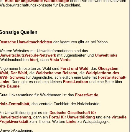
Im
Büro für angewandte Waldökologie
finden Sie die wohl innovativsten
Waldbewirtschaftungskonzepte für Deutschland.
Sonstige Quellen
Deutsche Umweltnachrichten
der Agenturen gibt es bei Yahoo.
Weitere Websites mit Umweltinformationen sind das
UmweltschutzWeb.de-Netzwerk
mit Jugendseiten und
Umweltlinks
(Waldnachrichten
hier
), dann
Vista Verde
.
Allgemeine Infoseiten zu Wald sind
Forst und Wald
, das
Ökosystem
Wald
,
Der Wald
, die
Waldseite von Reiserat
, die
Waldplattform des
WWF Schweiz
für Jugendliche, schließlich eine Liste mit
Forstwirtschaft-
Links
. Dann gibt es noch ein kleines
Forst-Lexikon
und eine Seite über
alte Bäume
.
Gute Linksammlung für Waldthemen ist das
ForestNet.de
.
Holz-Zentralblatt
, das zentrale Fachblatt der Holzindustrie.
Zu Umweltbildung gibt es die
Deutsche Gesellschaft für
Umwelterziehung
, dann ein
Portal für Umweltbildung
und eine
virtuelle
Projektwerkstatt
zum Thema. Weitere
Links
zu Waldpädagogik.
Umwelt-Akademien: