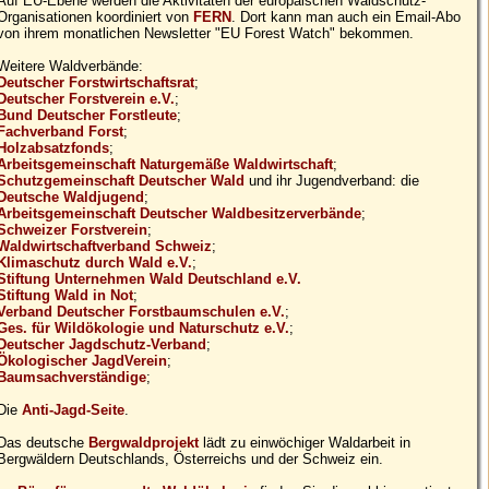
Auf EU-Ebene werden die Aktivitäten der europäischen Waldschutz-
Organisationen koordiniert von
FERN
. Dort kann man auch ein Email-Abo
von ihrem monatlichen Newsletter "EU Forest Watch" bekommen.
Weitere Waldverbände:
Deutscher Forstwirtschaftsrat
;
Deutscher Forstverein e.V.
;
Bund Deutscher Forstleute
;
Fachverband Forst
;
Holzabsatzfonds
;
Arbeitsgemeinschaft Naturgemäße Waldwirtschaft
;
Schutzgemeinschaft Deutscher Wald
und ihr Jugendverband: die
Deutsche Waldjugend
;
Arbeitsgemeinschaft Deutscher Waldbesitzerverbände
;
Schweizer Forstverein
;
Waldwirtschaftverband Schweiz
;
Klimaschutz durch Wald e.V.
;
Stiftung Unternehmen Wald Deutschland e.V.
Stiftung Wald in Not
;
Verband Deutscher Forstbaumschulen e.V.
;
Ges. für Wildökologie und Naturschutz e.V.
;
Deutscher Jagdschutz-Verband
;
Ökologischer JagdVerein
;
Baumsachverständige
;
Die
Anti-Jagd-Seite
.
Das deutsche
Bergwaldprojekt
lädt zu einwöchiger Waldarbeit in
Bergwäldern Deutschlands, Österreichs und der Schweiz ein.