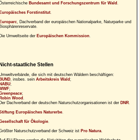
Österreichische
Bundesamt und Forschungszentrum für Wald
.
Europäisches Forstinstitut
.
Europarc
, Dachverband der europäischen Nationalparke, Naturparke und
Biosphärenreservate.
Die Umweltseite der
Europäischen Kommission
.
Nicht-staatliche Stellen
Umweltverbände, die sich mit deutschen Wäldern beschäftigen:
BUND
, insbes. sein
Arbeitskreis Wald
;
NABU
;
WWF
;
Greenpeace
;
Robin Wood
.
Der Dachverband der deutschen Naturschutzorganisationen ist der
DNR
.
Stiftung Europäisches Naturerbe
.
Gesellschaft für Ökologie
.
Größter Naturschutzverband der Schweiz ist
Pro Natura
.