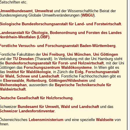
Zeitschriften etc.
Umweltbundesamt
,
Umweltrat
und der Wissenschaftliche Beirat der
Bundesregierung Globale Umweltveränderungen (
WBGU
).
Biologische Bundesforschungsanstalt für Land- und Forstwirtschaft
.
Landesanstalt für Ökologie, Bodenordnung und Forsten des Landes
Nordrhein-Westfalen (LÖBF)
.
Forstliche Versuchs- und Forschungsanstalt Baden-Württemberg
.
Forstliche Fakultäten der
Uni Freiburg
,
Uni München
,
Uni Göttingen
und der
TU Dresden
(Tharandt). In Verbindung mit der Uni Hamburg steht
die
Bundesforschungsanstalt für Forst- und Holzwirtschaft
, mit der Uni
Göttingen das
Forschungszentrum Waldökosysteme
. In Wien gibt es
das
Institut für Waldökologie
, in Zürich die
Eidg. Forschungsanstalt
für Wald, Schnee und Landschaft
. Forstliche Fachhochschulen gibt es
in
Eberswalde
,
Rottenburg
,
Göttingen/Hildesheim
und
Weihenstephan
, ausserdem die
Bayerische Technikerschule für
Waldwirtschaft
.
Deutsche Gesellschaft für Holzforschung
.
Schweizer
Bundesamt für Umwelt, Wald und Landschaft
und das
Schweizer Landesforstinventar
.
Österreichisches
Lebensministerium
und eine spezielle
Waldseite
von
ihnen.