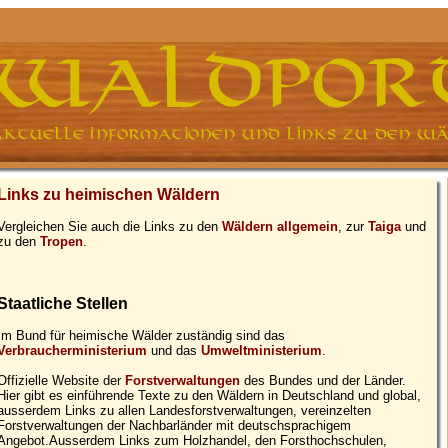
Links zu heimischen Wäldern
Vergleichen Sie auch die Links zu den
Wäldern allgemein
, zur
Taiga
und
zu den
Tropen
.
Staatliche Stellen
Im Bund für heimische Wälder zuständig sind das
Verbraucherministerium
und das
Umweltministerium
.
Offizielle Website der
Forstverwaltungen
des Bundes und der Länder.
Hier gibt es einführende Texte zu den Wäldern in Deutschland und global,
ausserdem Links zu allen Landesforstverwaltungen, vereinzelten
Forstverwaltungen der Nachbarländer mit deutschsprachigem
Angebot.Ausserdem Links zum Holzhandel, den Forsthochschulen,