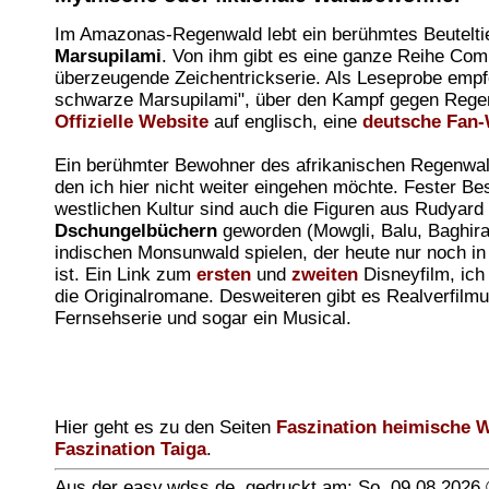
Im Amazonas-Regenwald lebt ein berühmtes Beuteltie
Marsupilami
. Von ihm gibt es eine ganze Reihe Com
überzeugende Zeichentrickserie. Als Leseprobe empf
schwarze Marsupilami", über den Kampf gegen Rege
Offizielle Website
auf englisch, eine
deutsche Fan-
Ein berühmter Bewohner des afrikanischen Regenwal
den ich hier nicht weiter eingehen möchte. Fester Bes
westlichen Kultur sind auch die Figuren aus Rudyard 
Dschungelbüchern
geworden (Mowgli, Balu, Baghira, 
indischen Monsunwald spielen, der heute nur noch i
ist. Ein Link zum
ersten
und
zweiten
Disneyfilm, ich
die Originalromane. Desweiteren gibt es Realverfilm
Fernsehserie und sogar ein Musical.
Hier geht es zu den Seiten
Faszination heimische 
Faszination Taiga
.
Aus der easy.wdss.de, gedruckt am: So, 09.08.2026