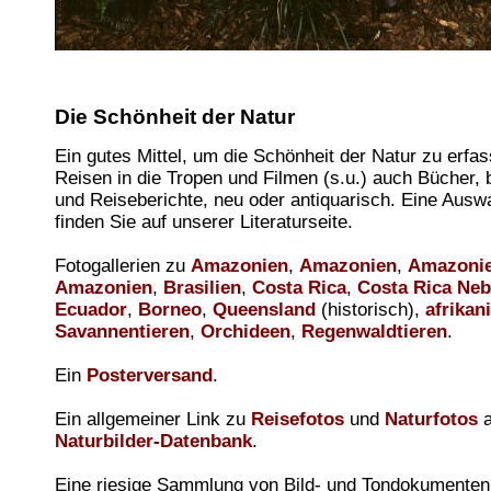
Die Schönheit der Natur
Ein gutes Mittel, um die Schönheit der Natur zu erfa
Reisen in die Tropen und Filmen (s.u.) auch Bücher,
und Reiseberichte, neu oder antiquarisch. Eine Ausw
finden Sie auf unserer Literaturseite.
Fotogallerien zu
Amazonien
,
Amazonien
,
Amazoni
Amazonien
,
Brasilien
,
Costa Rica
,
Costa Rica Neb
Ecuador
,
Borneo
,
Queensland
(historisch),
afrikan
Savannentieren
,
Orchideen
,
Regenwaldtieren
.
Ein
Posterversand
.
Ein allgemeiner Link zu
Reisefotos
und
Naturfotos
a
Naturbilder-Datenbank
.
Eine riesige Sammlung von Bild- und Tondokumenten 