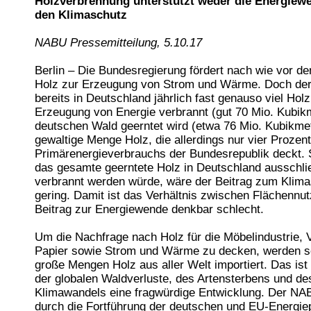
Holzverbrennung unterstützt weder die Energiew
den Klimaschutz
NABU Pressemitteilung, 5.10.17
Berlin – Die Bundesregierung fördert nach wie vor de
Holz zur Erzeugung von Strom und Wärme. Doch derz
bereits in Deutschland jährlich fast genauso viel Holz
Erzeugung von Energie verbrannt (gut 70 Mio. Kubikm
deutschen Wald geerntet wird (etwa 76 Mio. Kubikmet
gewaltige Menge Holz, die allerdings nur vier Prozen
Primärenergieverbrauchs der Bundesrepublik deckt. 
das gesamte geerntete Holz in Deutschland ausschli
verbrannt werden würde, wäre der Beitrag zum Klim
gering. Damit ist das Verhältnis zwischen Flächennu
Beitrag zur Energiewende denkbar schlecht.
Um die Nachfrage nach Holz für die Möbelindustrie,
Papier sowie Strom und Wärme zu decken, werden s
große Mengen Holz aus aller Welt importiert. Das ist
der globalen Waldverluste, des Artensterbens und de
Klimawandels eine fragwürdige Entwicklung. Der NA
durch die Fortführung der deutschen und EU-Energiep