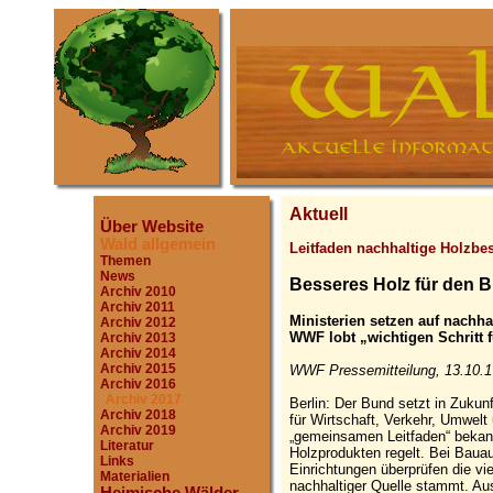
Aktuell
Über Website
Wald allgemein
Leitfaden nachhaltige Holzbe
Themen
News
Besseres Holz für den 
Archiv 2010
Archiv 2011
Ministerien setzen auf nachha
Archiv 2012
WWF lobt „wichtigen Schritt 
Archiv 2013
Archiv 2014
Archiv 2015
WWF Pressemitteilung, 13.10.1
Archiv 2016
Archiv 2017
Berlin: Der Bund setzt in Zukunf
Archiv 2018
für Wirtschaft, Verkehr, Umwelt
Archiv 2019
„gemeinsamen Leitfaden“ bekann
Literatur
Holzprodukten regelt. Bei Bauau
Links
Einrichtungen überprüfen die vi
Materialien
nachhaltiger Quelle stammt. Au