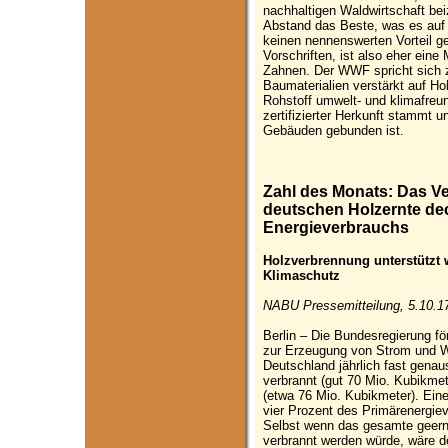
nachhaltigen Waldwirtschaft beiz
Abstand das Beste, was es auf 
keinen nennenswerten Vorteil g
Vorschriften, ist also eher eine
Zahnen. Der WWF spricht sich 
Baumaterialien verstärkt auf Ho
Rohstoff umwelt- und klimafreu
zertifizierter Herkunft stammt u
Gebäuden gebunden ist.
Zahl des Monats: Das V
deutschen Holzernte dec
Energieverbrauchs
Holzverbrennung unterstützt
Klimaschutz
NABU Pressemitteilung, 5.10.1
Berlin – Die Bundesregierung fö
zur Erzeugung von Strom und Wä
Deutschland jährlich fast genau
verbrannt (gut 70 Mio. Kubikmet
(etwa 76 Mio. Kubikmeter). Eine
vier Prozent des Primärenergie
Selbst wenn das gesamte geernt
verbrannt werden würde, wäre d