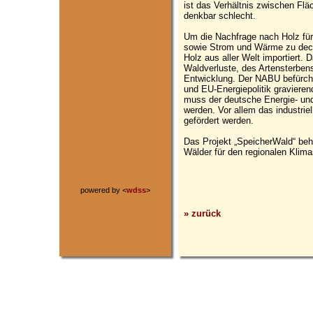
ist das Verhältnis zwischen Fl
denkbar schlecht.
Um die Nachfrage nach Holz für
sowie Strom und Wärme zu dec
Holz aus aller Welt importiert. 
Waldverluste, des Artensterben
Entwicklung. Der NABU befürcht
und EU-Energiepolitik gravieren
muss der deutsche Energie- und
werden. Vor allem das industriel
gefördert werden.
Das Projekt „SpeicherWald“ beh
Wälder für den regionalen Klim
powered by <
wdss
>
» zurück