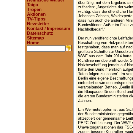
Heimische Wälder
überfällig, mit dem Ergebnis s
Taiga
zufrieden: „Angesichts der welt
Tropen
wichtig, dass die öffentliche Ha
Aktionen
Johannes Zahnen, Waldexperte 
TV-Tipps
dass nun auch die anderen Mini
Newsletter
Bundesländer. Außer im Falle vo
Kontakt / Impressum
Nachholbedarf.“
Datenschutz
Sitemap
Der nun veröffentlichte Leitfad
Beschaffung von Holzprodukten
Home
festgehalten, dass man auf nac
.
greifbare Schritte zur Umsetzu
WWF aus dem Jahr 2014 hatte 
Richtlinie nie überprüft wurde. S
Holzbeschaffung jemals auf Na
hatte den Bund mehrfach aufgef
Taten folgen zu lassen“. Im ve
Berlin eine eigene Beschaffungsri
einfordert sowie den entsprech
verarbeitenden Betrieb. „Berlin l
die Blaupause für den Bund und
die ersten Bundesministerien 
Zahnen.
Ein Wermutstropfen ist aus Sic
der Bundesministerien gegenübe
akzeptiert der gemeinsame Lei
PEFC-Zertifizierung. Der WWF s
Umweltorganisationen das FSC-S
zudem bessere Kontrollen, wodur