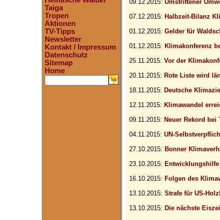
Heimische Wälder
09.12.2015:
Umstrittener Umwe
Taiga
Tropen
07.12.2015:
Halbzeit-Bilanz K
Aktionen
TV-Tipps
01.12.2015:
Gelder für Waldsc
Newsletter
01.12.2015:
Klimakonferenz b
Kontakt / Impressum
Datenschutz
25.11.2015:
Vor der Klimakonf
Sitemap
Home
20.11.2015:
Rote Liste wird lä
.
18.11.2015:
Deutsche Klimazie
12.11.2015:
Klimawandel errei
09.11.2015:
Neuer Rekord bei
04.11.2015:
UN-Selbstverpflic
27.10.2015:
Bonner Klimaver
23.10.2015:
Entwicklungshilf
16.10.2015:
Folgen des Klima
13.10.2015:
Strafe für US-Hol
13.10.2015:
Die nächste Eiszeit