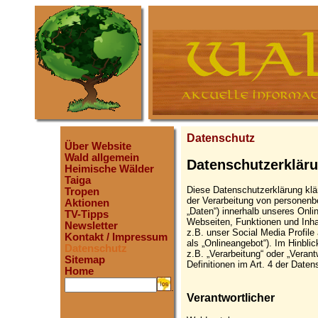
Datenschutz
Über Website
Wald allgemein
Datenschutzerklär
Heimische Wälder
Taiga
Diese Datenschutzerklärung klä
Tropen
der Verarbeitung von personen
Aktionen
„Daten“) innerhalb unseres Onl
TV-Tipps
Webseiten, Funktionen und Inha
Newsletter
z.B. unser Social Media Profil
Kontakt / Impressum
als „Onlineangebot“). Im Hinblic
Datenschutz
z.B. „Verarbeitung“ oder „Verant
Sitemap
Definitionen im Art. 4 der Dat
Home
.
Verantwortlicher