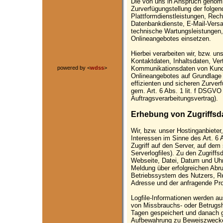
Die von uns in Anspruch genom
Zurverfügungstellung der folgen
Plattformdienstleistungen, Rech
Datenbankdienste, E-Mail-Versa
technische Wartungsleistungen,
Onlineangebotes einsetzen.
Hierbei verarbeiten wir, bzw. u
Kontaktdaten, Inhaltsdaten, Ve
powered by <
wdss
>
Kommunikationsdaten von Kund
Onlineangebotes auf Grundlage 
effizienten und sicheren Zurve
gem. Art. 6 Abs. 1 lit. f DSGV
Auftragsverarbeitungsvertrag).
Erhebung von Zugriffsd
Wir, bzw. unser Hostinganbieter
Interessen im Sinne des Art. 6 
Zugriff auf den Server, auf dem
Serverlogfiles). Zu den Zugrif
Webseite, Datei, Datum und Uhr
Meldung über erfolgreichen Abru
Betriebssystem des Nutzers, Ref
Adresse und der anfragende Pro
Logfile-Informationen werden au
von Missbrauchs- oder Betrugsh
Tagen gespeichert und danach g
Aufbewahrung zu Beweiszwecken e