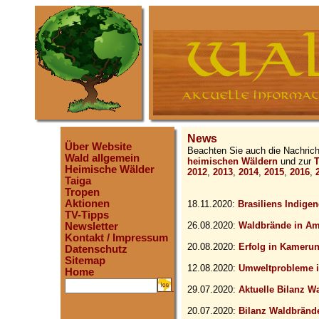
News
Über Website
Beachten Sie auch die Nachric
Wald allgemein
heimischen Wäldern
und zur
T
Heimische Wälder
2012
,
2013
,
2014
,
2015
,
2016
,
Taiga
Tropen
Aktionen
18.11.2020:
Brasiliens Indigen
TV-Tipps
26.08.2020:
Waldbrände in Am
Newsletter
Kontakt / Impressum
20.08.2020:
Erfolg in Kameru
Datenschutz
Sitemap
12.08.2020:
Umweltprobleme 
Home
.
29.07.2020:
Aktuelle Bilanz W
20.07.2020:
Bilanz Waldbrände