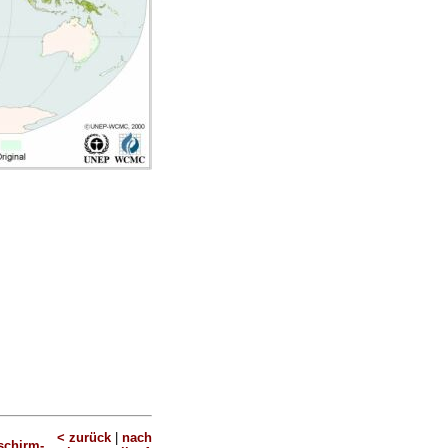
< zurück
|
nach
schirm-