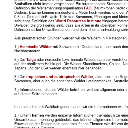
Statistiken nicht immer vergleichbar. Ein internationaler Standard ist 
Definition der Welternährungsorganisation
FAO
: Baumkronen bedeck
Bodens, Bäume können mindestens 5 Meter hoch werden, und der 
0,5 ha. Dies schließt weite Teile von Savannen, Plantagen und klein
sehr enge Definition des
World Resources Institute
hingegen betrach
Urwälder, die groß genug sind, dass alle Arten in ihr überleben könne
Definition ist bei Umweltverbänden und dem Thema Entwaldung sehr 
Aus pragmatischen Gründen werden wir die Wäldern in 4 Kategorien e
1.)
Heimische Wälder
mit Schwerpunkt Deutschland, aber auch den
Nachbarstaaten.
2.) Die
Taiga
oder nordische bzw. boreale Wälder, darunter verstehe
auf der nördlichen Halbkugel. Die Wälder Skandinaviens, Chinas, No
Japans und der USA werden ebenfalls hier behandelt.
3.) Die
tropischen und subtropischen Wälder
, also tropische Reg
Savannen, aber auch die sonstigen Wälder Lateinamerikas, Australi
4.) Informationen, die alle Wälder betreffen, weil sie allgemein oder i
auf dieser Seite behandelt.
Innerhalb dieser 4 Waldkategorien haben wir die Informationen wie fol
1.) Unter
Themen
werden einzelne Informationen thematisch zu ein
Gesamtzusammenhang gebündelt, das können allgemeine Informati
Entwaldung der Region sein oder spezifische Themen wie die von de