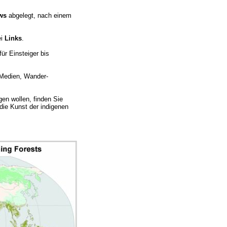
ws
abgelegt, nach einem
ei
Links
.
ür Einsteiger bis
 Medien, Wander-
gen wollen, finden Sie
die Kunst der indigenen