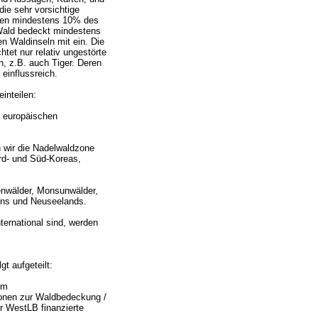
die sehr vorsichtige
en mindestens 10% des
Wald bedeckt mindestens
en Waldinseln mit ein. Die
tet nur relativ ungestörte
n, z.B. auch Tiger. Deren
einflussreich.
inteilen:
 europäischen
n wir die Nadelwaldzone
rd- und Süd-Koreas,
enwälder, Monsunwälder,
ens und Neuseelands.
nternational sind, werden
gt aufgeteilt:
em
onen zur Waldbedeckung /
r WestLB finanzierte