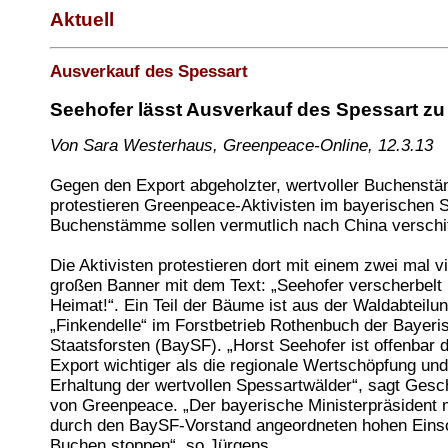
Aktuell
Ausverkauf des Spessart
Seehofer lässt Ausverkauf des Spessart zu
Von Sara Westerhaus, Greenpeace-Online, 12.3.13
Gegen den Export abgeholzter, wertvoller Buchenst
protestieren Greenpeace-Aktivisten im bayerischen S
Buchenstämme sollen vermutlich nach China verschif
Die Aktivisten protestieren dort mit einem zwei mal v
großen Banner mit dem Text: „Seehofer verscherbelt
Heimat!“. Ein Teil der Bäume ist aus der Waldabteilu
„Finkendelle“ im Forstbetrieb Rothenbuch der Bayeri
Staatsforsten (BaySF). „Horst Seehofer ist offenbar 
Export wichtiger als die regionale Wertschöpfung und
Erhaltung der wertvollen Spessartwälder“, sagt Ges
von Greenpeace. „Der bayerische Ministerpräsident
durch den BaySF-Vorstand angeordneten hohen Einsc
Buchen stoppen“, so Jürgens.