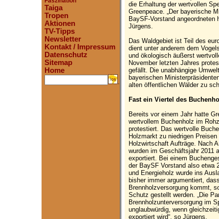
Faszination
die Erhaltung der wertvollen S
Taiga
Greenpeace. „Der bayerische Mi
Tropen
BaySF-Vorstand angeordneten h
Aktionen
Jürgens.
TV-Tipps
Newsletter
Das Waldgebiet ist Teil des eu
Kontakt / Impressum
dient unter anderem dem Vogel
Datenschutz
und ökologisch äußerst wertvoll
Sitemap
November letzten Jahres prote
gefällt. Die unabhängige Umwelt
Home
bayerischen Ministerpräsidenten
.
alten öffentlichen Wälder zu sc
Fast ein Viertel des Buchenho
Bereits vor einem Jahr hatte G
wertvollem Buchenholz im Rohz
protestiert. Das wertvolle Buch
Holzmarkt zu niedrigen Preisen v
Holzwirtschaft Aufträge. Nach
wurden im Geschäftsjahr 2011 a
exportiert. Bei einem Bucheng
der BaySF Vorstand also etwa 2
und Energieholz wurde ins Ausl
bisher immer argumentiert, das
Brennholzversorgung kommt, sol
Schutz gestellt werden. „Die P
Brennholzunterversorgung im S
unglaubwürdig, wenn gleichzeiti
exportiert wird“, so Jürgens.