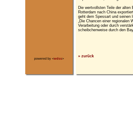
Die wertvollsten Teile der alt
Rotterdam nach China exportiert
geht dem Spessart und seinen l
„Die Chancen einer regionalen 
Verarbeitung oder durch verstä
scheibchenweise durch den BayS
» zurück
powered by <
wdss
>