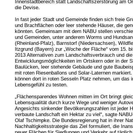
Innenstadtbereich statt Landschaftszerstörung am Or
die Devise.
In fast jeder Stadt und Gemeinde finden sich freie G
und Brachflächen oder leer stehende Häuser, die gen
könnten. Gemeinsam mit dem NABU stellen verschie
und Gemeinden, unter anderem Worms und Hundsa
(Rheinland-Pfalz), Barnstorf (Niedersachsen), Wildf
Itzgrund (Bayern) zur „Woche der Fläche“ vom 15. bi
2013 Alternativen zum Landschaftsverbrauch und die
Entwicklungsmöglichkeiten im Ortskern oder in der St
Baulücken, leer stehende Gebäude und gute Baubeis
mit roten Riesenballons und Solar-Laternen markiert. 
können dort in roten Sesseln Platz nehmen, um das i
Lebensgefühl zu testen.
„Flächensparendes Wohnen mitten im Ort bringt gleic
Lebensqualität durch kurze Wege und weniger Autove
Angesichts sinkender Bevölkerungszahlen ist jeder 
verbaute Landschaft ein Hektar zu viel“, sagte NABU
Olaf Tschimpke. Die Bundesregierung hat in ihrer Nat
Nachhaltigkeitsstrategie das Ziel formuliert, die In
neuer Flächen für Siedlungen und Verkehr auf täglich