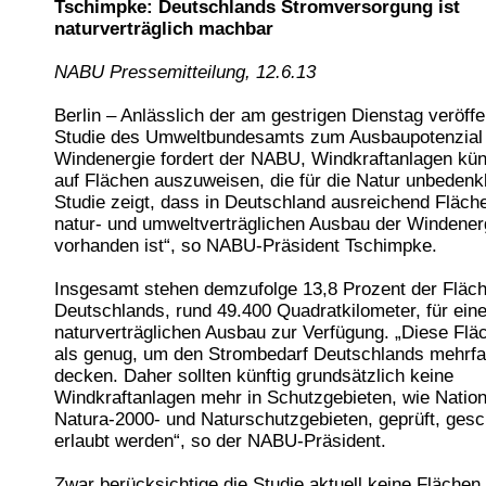
Tschimpke: Deutschlands Stromversorgung ist
naturverträglich machbar
NABU Pressemitteilung, 12.6.13
Berlin – Anlässlich der am gestrigen Dienstag veröffe
Studie des Umweltbundesamts zum Ausbaupotenzial
Windenergie fordert der NABU, Windkraftanlagen kün
auf Flächen auszuweisen, die für die Natur unbedenkl
Studie zeigt, dass in Deutschland ausreichend Fläche
natur- und umweltverträglichen Ausbau der Windener
vorhanden ist“, so NABU-Präsident Tschimpke.
Insgesamt stehen demzufolge 13,8 Prozent der Fläc
Deutschlands, rund 49.400 Quadratkilometer, für ein
naturverträglichen Ausbau zur Verfügung. „Diese Flä
als genug, um den Strombedarf Deutschlands mehrf
decken. Daher sollten künftig grundsätzlich keine
Windkraftanlagen mehr in Schutzgebieten, wie Nation
Natura-2000- und Naturschutzgebieten, geprüft, ges
erlaubt werden“, so der NABU-Präsident.
Zwar berücksichtige die Studie aktuell keine Flächen,