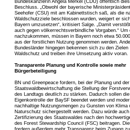
Bundeskanzlerin Angela Merkel (CDU) öffentlich die
Beschluss. „Obwohl der bayerische Ministerpräsiden
Seehofer (CSU) mit am Kabinettstisch saß, als die na
Waldschutzziele beschlossen wurden, weigert er sich 
Bayern umzusetzen“, kritisiert Salge. „Damit verstößt
auch gegen völkerrechtsverbindliche Vorgaben.“ Um 
nachzukommen, müssen in Bayern noch etwa 50.000
aus der forstlichen Nutzung genommen werden. Ande
Bundesländer hingegen bekennen sich zu den Zielen
Waldschutz und treiben ihre Umsetzung aktiv voran.
Transparente Planung und Kontrolle sowie mehr
Bürgerbeteiligung
BN und Greenpeace fordern, bei der Planung und der 
Staatswaldbewirtschaftung die Stellung der Forstver
des Landtags deutlich zu stärken. Dadurch sollen die
Eigenkontrolle der BaySF beendet werden und moder
nachhaltige Nutzungsmengen zu Gunsten von Klima 
Naturschutz sichergestellt werden. Dazu würde auch
Zertifizierung des Staatswaldes nach den hochwerti
des Forest Stewardship Council (FSC) beitragen. Di
fordern außerdem mehr Transparenz beim Zugang zu