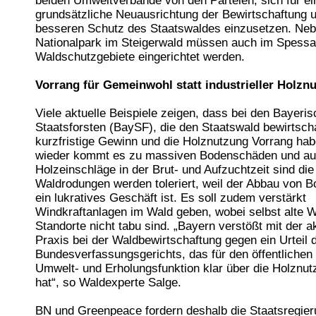
beiden Umweltverbände von den Parteien, sich für ei
grundsätzliche Neuausrichtung der Bewirtschaftung 
besseren Schutz des Staatswaldes einzusetzen. Ne
Nationalpark im Steigerwald müssen auch im Spessa
Waldschutzgebiete eingerichtet werden.
Vorrang für Gemeinwohl statt industrieller Holzn
Viele aktuelle Beispiele zeigen, dass bei den Bayeri
Staatsforsten (BaySF), die den Staatswald bewirtscha
kurzfristige Gewinn und die Holznutzung Vorrang ha
wieder kommt es zu massiven Bodenschäden und a
Holzeinschläge in der Brut- und Aufzuchtzeit sind die
Waldrodungen werden toleriert, weil der Abbau von 
ein lukratives Geschäft ist. Es soll zudem verstärkt
Windkraftanlagen im Wald geben, wobei selbst alte W
Standorte nicht tabu sind. „Bayern verstößt mit der a
Praxis bei der Waldbewirtschaftung gegen ein Urteil 
Bundesverfassungsgerichts, das für den öffentlichen
Umwelt- und Erholungsfunktion klar über die Holznutz
hat“, so Waldexperte Salge.
BN und Greenpeace fordern deshalb die Staatsregieru