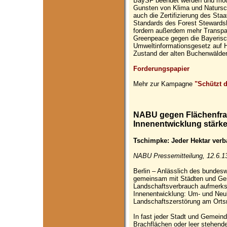
BaySF beendet werden und mod
Gunsten von Klima und Natursch
auch die Zertifizierung des St
Standards des Forest Stewardsh
fordern außerdem mehr Transpa
Greenpeace gegen die Bayerisc
Umweltinformationsgesetz auf 
Zustand der alten Buchenwälder
Forderungspapier
Mehr zur Kampagne
"Schützt 
NABU gegen Flächenfraß
Innenentwicklung stärk
Tschimpke: Jeder Hektar verba
NABU Pressemitteilung, 12.6.1
Berlin – Anlässlich des bunde
gemeinsam mit Städten und Gem
Landschaftsverbrauch aufmerksa
Innenentwicklung: Um- und Neub
Landschaftszerstörung am Ortsr
In fast jeder Stadt und Gemeind
Brachflächen oder leer stehend