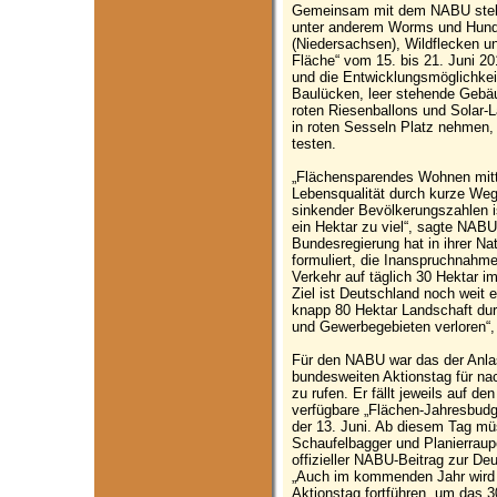
Gemeinsam mit dem NABU stell
unter anderem Worms und Hunds
(Niedersachsen), Wildflecken u
Fläche“ vom 15. bis 21. Juni 2
und die Entwicklungsmöglichkeit
Baulücken, leer stehende Gebä
roten Riesenballons und Solar-L
in roten Sesseln Platz nehmen,
testen.
„Flächensparendes Wohnen mitte
Lebensqualität durch kurze Weg
sinkender Bevölkerungszahlen i
ein Hektar zu viel“, sagte NAB
Bundesregierung hat in ihrer Nat
formuliert, die Inanspruchnahm
Verkehr auf täglich 30 Hektar i
Ziel ist Deutschland noch weit 
knapp 80 Hektar Landschaft du
und Gewerbegebieten verloren“
Für den NABU war das der Anla
bundesweiten Aktionstag für n
zu rufen. Er fällt jeweils auf d
verfügbare „Flächen-Jahresbudge
der 13. Juni. Ab diesem Tag mü
Schaufelbagger und Planierraupen
offizieller NABU-Beitrag zur De
„Auch im kommenden Jahr wird 
Aktionstag fortführen, um das 3