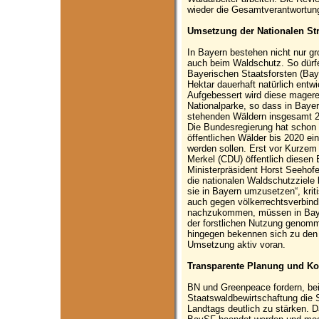
wieder die Gesamtverantwortung
Umsetzung der Nationalen Stra
In Bayern bestehen nicht nur gr
auch beim Waldschutz. So dürfen
Bayerischen Staatsforsten (Bay
Hektar dauerhaft natürlich entwi
Aufgebessert wird diese magere
Nationalparke, so dass in Baye
stehenden Wäldern insgesamt 26
Die Bundesregierung hat schon
öffentlichen Wälder bis 2020 ei
werden sollen. Erst vor Kurzem
Merkel (CDU) öffentlich diesen
Ministerpräsident Horst Seehofe
die nationalen Waldschutzziele 
sie in Bayern umzusetzen“, kriti
auch gegen völkerrechtsverbind
nachzukommen, müssen in Baye
der forstlichen Nutzung genom
hingegen bekennen sich zu den 
Umsetzung aktiv voran.
Transparente Planung und Ko
BN und Greenpeace fordern, bei
Staatswaldbewirtschaftung die 
Landtags deutlich zu stärken. D