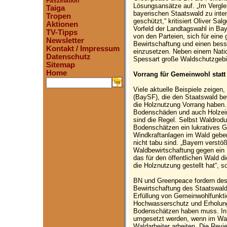
Faszination
Lösungsansätze auf. „Im Vergle
Taiga
bayerischen Staatswald zu inte
Tropen
geschützt,“ kritisiert Oliver S
Aktionen
Vorfeld der Landtagswahl in Ba
TV-Tipps
von den Parteien, sich für eine
Newsletter
Bewirtschaftung und einen bes
Kontakt / Impressum
einzusetzen. Neben einem Nati
Datenschutz
Spessart große Waldschutzgebie
Sitemap
Home
Vorrang für Gemeinwohl statt 
.
Viele aktuelle Beispiele zeigen
(BaySF), die den Staatswald bew
die Holznutzung Vorrang haben
Bodenschäden und auch Holzeins
sind die Regel. Selbst Waldrodu
Bodenschätzen ein lukratives Ge
Windkraftanlagen im Wald geben
nicht tabu sind. „Bayern verstöß
Waldbewirtschaftung gegen ein 
das für den öffentlichen Wald d
die Holznutzung gestellt hat“, 
BN und Greenpeace fordern desha
Bewirtschaftung des Staatswald
Erfüllung von Gemeinwohlfunkti
Hochwasserschutz und Erholung
Bodenschätzen haben muss. In d
umgesetzt werden, wenn im Wald
Waldarbeiter arbeiten. Die Revi