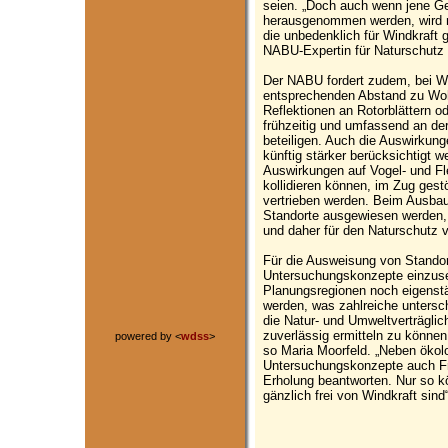
seien. „Doch auch wenn jene Ge
herausgenommen werden, wird n
die unbedenklich für Windkraft 
NABU-Expertin für Naturschutz
Der NABU fordert zudem, bei Wi
entsprechenden Abstand zu Wo
Reflektionen an Rotorblättern o
frühzeitig und umfassend an d
beteiligen. Auch die Auswirkun
künftig stärker berücksichtigt 
Auswirkungen auf Vogel- und Fl
kollidieren können, im Zug ges
vertrieben werden. Beim Ausbau
Standorte ausgewiesen werden, d
und daher für den Naturschutz 
Für die Ausweisung von Standor
Untersuchungskonzepte einzuset
Planungsregionen noch eigenstä
werden, was zahlreiche untersc
die Natur- und Umweltverträglic
zuverlässig ermitteln zu können,
powered by <
wdss
>
so Maria Moorfeld. „Neben ökol
Untersuchungskonzepte auch Fr
Erholung beantworten. Nur so k
gänzlich frei von Windkraft sin