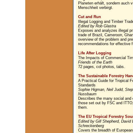
Planeten erhält, sondern auch 
Menschheit verbirgt.
Cut and Run
Illegal Logging and Timber Trad
Edited by Rob Glastra
Exposes and analyzes illegal pra
trade of Brazil, Cameroon, Gha
overview of the problem and pre
recommendations for effective fu
Life After Logging
The Impacts of Commercial Timb
Friends of the Earth
72 pages, col photos, tabs.
The Sustainable Forestry Ha
A Practical Guide for Tropical
Standards
Sophie Higman, Neil Judd, St
Nussbaum
Describes the many social and 
those set out by FSC and ITTO, 
them.
The EU Tropical Forestry So
Edited by Gill Shepherd, David
Schreckenberg
Covers the breadth of European