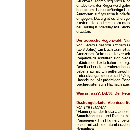
Ab etwa 5 Jahren beginnen Kinde
entdecken, der Regenwald gehö
begeistern. Farbenprächtige Fot
Antworten auf typische Kinder
entgegen. Dazu gibt es altersge
Kasten, die kinderleicht zu me
bei Dorling Kindersley mit Büche
draußen.
Der tropische Regenwald. Na
von Gerard Cheshire, Richard Orr
(ab 8 Jahre).Ein Buch zum Sta
Amazonas-Delta und die versch
Regenwalds entfalten sich hier 
Erläuternde Texte liefern tiefe
Details über die atemberaubende 
Lebensraums. Ein außergewöhn
Entdeckungsreisen einlädt! Zeigt
Umgebung. Mit prächtigen Pano
Sachregister zum Nachschlage
Was ist was?, Bd.90, Der Re
Dschungelpfade. Abenteuerli
von Tim Flannery
"Flannery ist der Indiana Jones
Baumkänguruhs und Riesenspinn
Papageien - Tim Flannery, berü
Leser mit auf eine atemberauben
Neuguinea.