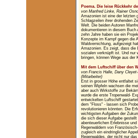
Poema. Die leise Rückkehr d
von Manfred Linke, Rainer Osn
Amazonien ist eine der letzten
Schlagzeilen ihrer drohenden Ze
Welt. Die beiden Autoren Manfr
dokumentieren in diesem Buch A
zehn Jahre haben sie ein Projekt
Konzepte im Kampf gegen die A
Waldvernichtung, aufgezeigt h
Amazonien. Es zeigt, dass die 
sozialen verknüpft ist. Und nur 
bringen, können Wege aus der K
Mit dem Luftschiff über den 
von Francis Halle, Dany Cleyet-M
(Mitarbeiter)
Erst in grosser Höhe entfaltet 
seinen Wipfeln wachsen die meis
aber auch Wirkstoffe zur Bekä
wurde die erste Tropenwald- Exp
entwickelten Luftschiff gestart
dem "Floss" - lassen sich Prob
revolutionieren könnten. Die Er
wichtigsten Aufgaben der Zukun
die sich dieser Aufgabe gestellt
abenteuerlichen Erlebnisse und
Regenwäldern von Französisch-
zugleich ein eindringlicher Appe
Regenwaldes, der nicht nur das