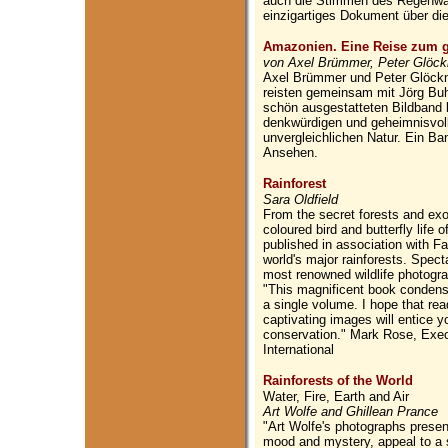
auch die Stimmen des Regenwal
einzigartiges Dokument über di
Amazonien. Eine Reise zum gr
von Axel Brümmer, Peter Glöckn
Axel Brümmer und Peter Glöckne
reisten gemeinsam mit Jörg Buh
schön ausgestatteten Bildband b
denkwürdigen und geheimnisvol
unvergleichlichen Natur. Ein B
Ansehen.
Rainforest
Sara Oldfield
From the secret forests and ex
coloured bird and butterfly life 
published in association with Fa
world's major rainforests. Spec
most renowned wildlife photogra
"This magnificent book condense
a single volume. I hope that read
captivating images will entice yo
conservation." Mark Rose, Exec
International
Rainforests of the World
Water, Fire, Earth and Air
Art Wolfe and Ghillean Prance
"Art Wolfe's photographs presen
mood and mystery, appeal to a 