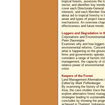
tropical forests, assesses the to
sector, and identifies key trend
cover each Directorate-General 
interests, and each Member Sta
about aid to tropical forestry in
areas and types of project trace
mechanisms. An overview chapt
effectiveness and future trends.
Loggers and Degradation in th
Corporations and Environment
Peter Dauvergne
Examines why and how loggers h
environmental reforms. Concentra
what is happening on the ground
firms and governments operate. 
considers a range of factors incl
management, the capacity of sta
relative power of environmental
crisis.
Keepers of the Forest
Land Management Alternatives 
Edited by Mark Poffenberger
By examining the history of the
Asia, the case studies trace th
explore alternative forest mana
strategies leading to sustainab
concludes by showing the progr
achieved in Thailand, Indonesia,