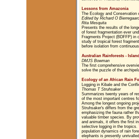
Lessons from Amazonia
The Ecology and Conservation 
Edited by Richard O Bierregaa
Rita Mesquita
Presents the results of the lo
of forest fragmentation ever un
Fragments Project (BDFFP) in c
study of tropical forest fragmen
before isolation from continuous
Australian Rainforests - Islan
DMJS Bowman
The first comprehensive overview
solve the puzzle of the archipela
Ecology of an African Rain Fo
Logging in Kibale and the Confl
Thomas T Struhsaker
Summarizes twenty years of res
of the most important centres for
Among the longest ongoing proje
Struhsaker's differs from the gr
emphasizing the fauna rather th
valuable timber species. By prov
and animals, it offers the first
selective logging in the tropic
population dynamics of rain fore
elephants is presently unrivalle