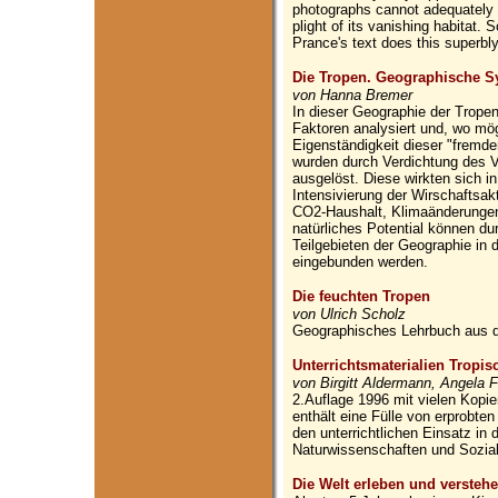
photographs cannot adequately co
plight of its vanishing habitat. 
Prance's text does this superbly
Die Tropen. Geographische S
von Hanna Bremer
In dieser Geographie der Trope
Faktoren analysiert und, wo mö
Eigenständigkeit dieser "fremd
wurden durch Verdichtung des 
ausgelöst. Diese wirkten sich 
Intensivierung der Wirschaftsa
CO2-Haushalt, Klimaänderungen
natürliches Potential können d
Teilgebieten der Geographie i
eingebunden werden.
Die feuchten Tropen
von Ulrich Scholz
Geographisches Lehrbuch aus 
Unterrichtsmaterialien Tropi
von Birgitt Aldermann, Angela 
2.Auflage 1996 mit vielen Kopier
enthält eine Fülle von erprobte
den unterrichtlichen Einsatz in
Naturwissenschaften und Sozial
Die Welt erleben und versteh