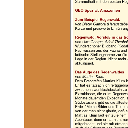
Sammelheft mit den besten Re
GEO Spezial: Amazonien
Zum Beispiel Regenwald.
von Dieter Gawora (Herausgebe
Kurze und preiswerte Einführun
Regenwald. Vorstoß in das tr
von Uwe George, Adolf Theobal
Wunderschöner Bildband (Kodak-
Fachwissen aus der Fauna und
kritische Stellungnahme zur öko
Lage in der Region. Nicht mehr 
aktualisiert.
Das Auge des Regenwaldes
von Mattias Klum
Dem Fotografen Mattias Klum ist
Er hat es tatsächlich fertiggebr
zwischen zwei Buchdeckeln zu p
Extraklasse, die er im Regenwa
Monate dauernden Expedition, a
Südostasien, gibt es die ältes
Erde. "Meine Bilder und Texte s
von der man nicht glaubt, daß s
Mattias Klum lädt ein zu einem
Abenteuer, denn er hat nicht nu
mitgebracht und sie mit atmosp