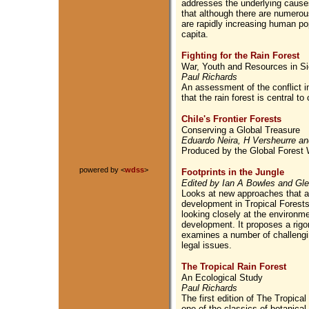
addresses the underlying causes
that although there are numerou
are rapidly increasing human po
capita.
Fighting for the Rain Forest
War, Youth and Resources in Si
Paul Richards
An assessment of the conflict i
that the rain forest is central t
Chile's Frontier Forests
Conserving a Global Treasure
Eduardo Neira, H Versheurre a
Produced by the Global Forest 
powered by <
wdss
>
Footprints in the Jungle
Edited by Ian A Bowles and Gle
Looks at new approaches that a
development in Tropical Forest
looking closely at the environm
development. It proposes a rigo
examines a number of challengin
legal issues.
The Tropical Rain Forest
An Ecological Study
Paul Richards
The first edition of The Tropical
one of the classics of botanical 