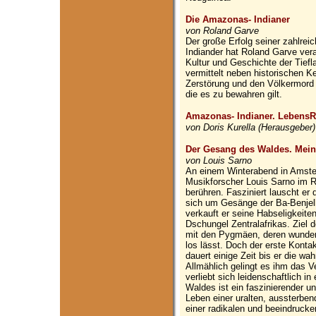
Die Amazonas- Indianer
von Roland Garve
Der große Erfolg seiner zahlr
Indiander hat Roland Garve ver
Kultur und Geschichte der Tief
vermittelt neben historischen K
Zerstörung und den Völkermord 
die es zu bewahren gilt.
Amazonas- Indianer. LebensR
von Doris Kurella (Herausgeber)
Der Gesang des Waldes. Mei
von Louis Sarno
An einem Winterabend in Amste
Musikforscher Louis Sarno im R
berühren. Fasziniert lauscht er 
sich um Gesänge der Ba-Benjel
verkauft er seine Habseligkeite
Dschungel Zentralafrikas. Ziel
mit den Pygmäen, deren wunder
los lässt. Doch der erste Kontak
dauert einige Zeit bis er die w
Allmählich gelingt es ihm das 
verliebt sich leidenschaftlich
Waldes ist ein faszinierender un
Leben einer uralten, aussterben
einer radikalen und beeindruck