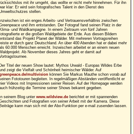
rücksichtslos mit ihr umgeht, das wollte er nicht mehr hinnehmen. Für ihn
war klar: Er wird sein fotografisches Talent in den Dienst des
Umweltschutzes stellen.
Inzwischen ist ein enges Arbeits- und Vertrauensverhältnis zwischen
Greenpeace und ihm entstanden. Der Fotograf fand seinen Platz in der
Klima- und Waldkampagne. In einem Zeitraum von fünf Jahren
fotografierte er die großen Waldgebiete der Erde. Aus diesen Bildern
entstand das Projekt Planet der Wälder. Mit mehreren Vortragsreihen
reiste er durch ganz Deutschland. An über 400 Abenden hat er dabei mehr
als 60.000 Menschen erreicht. Inzwischen arbeitet er an einem neuen
Waldprojekt. Ab November dieses Jahres geht er damit auf
Vortragstournee.
Der Titel der neuen Show lautet: Mythos Urwald - Europas Wildes Erbe
und zeigt die Vielfalt und Schönheit heimischer Wälder. Auf
greenpeace.de/multivision
können Sie Markus Mauthe schon vorab auf
seinen Fototouren begleiten. In regelmäßigen Abständen veröffentlicht er
hier Videos mit Impressionen seiner Reisen. Auf der Homepage werden
auch frühzeitig die Termine seiner Shows bekannt gegeben.
In seinem Blog unter
www.wildview.de
berichtet er mit spannenden
Geschichten und Fotografien von seiner Arbeit mit der Kamera. Diese
Beiträge kann man sich mit der Abo-Funktion per e-mail zusenden lassen.