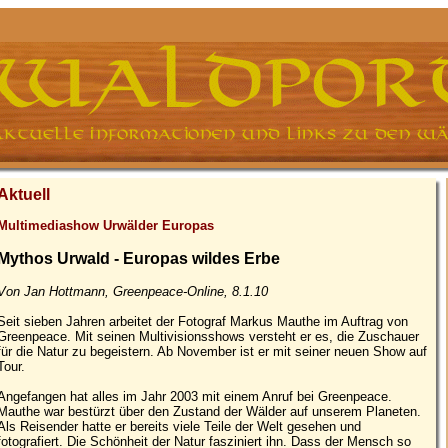
Aktuell
Multimediashow Urwälder Europas
Mythos Urwald - Europas wildes Erbe
Von Jan Hottmann, Greenpeace-Online, 8.1.10
Seit sieben Jahren arbeitet der Fotograf Markus Mauthe im Auftrag von
Greenpeace. Mit seinen Multivisionsshows versteht er es, die Zuschauer
für die Natur zu begeistern. Ab November ist er mit seiner neuen Show auf
Tour.
Angefangen hat alles im Jahr 2003 mit einem Anruf bei Greenpeace.
Mauthe war bestürzt über den Zustand der Wälder auf unserem Planeten.
Als Reisender hatte er bereits viele Teile der Welt gesehen und
fotografiert. Die Schönheit der Natur fasziniert ihn. Dass der Mensch so