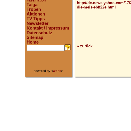
Faszination
http://de.news.yahoo.com/17/2
Taiga
die-meis-ebff22e.html
Tropen
Aktionen
TV-Tipps
Newsletter
Kontakt / Impressum
Datenschutz
Sitemap
Home
» zurück
.
powered by <
wdss
>