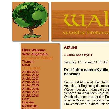
Aktuell
Über Website
Wald allgemein
3 Jahre nach Kyrill
Heimische Wälder
Themen
Sonntag, 17. Januar, 11:57 Uhr
News
Archiv 2010
Drei Jahre nach «Kyrill
Archiv 2011
beseitigt
Archiv 2012
Archiv 2013
Düsseldorf (ddp-nrw). Drei Jahr
Archiv 2014
Archiv 2015
Ansicht der Regierung die meis
Archiv 2016
Wäldern beseitigt. «Unsere schn
Archiv 2017
Schäden im Wald noch viele Jah
Archiv 2018
Waldbesitzer noch unter den Fo
Links
positive Bilanz des Katastrop
Literatur
Umweltminister Eckhard Uhlenbe
Materialien