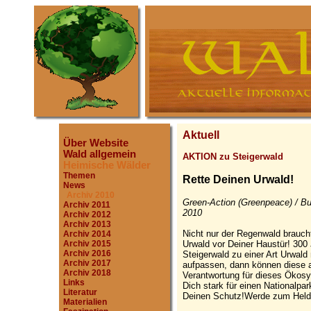
Aktuell
Über Website
Wald allgemein
AKTION zu Steigerwald
Heimische Wälder
Themen
Rette Deinen Urwald!
News
Archiv 2010
Green-Action (Greenpeace) / Bu
Archiv 2011
2010
Archiv 2012
Archiv 2013
Nicht nur der Regenwald brauch
Archiv 2014
Urwald vor Deiner Haustür! 30
Archiv 2015
Archiv 2016
Steigerwald zu einer Art Urwald
Archiv 2017
aufpassen, dann können diese al
Archiv 2018
Verantwortung für dieses Ökosy
Links
Dich stark für einen Nationalpa
Literatur
Deinen Schutz!Werde zum Held 
Materialien