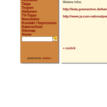
Faszination
Weitere Infos:
Taiga
Tropen
http://beta.greenaction.de/ka
Aktionen
TV-Tipps
http://www.ja-zum-nationalpa
Newsletter
Kontakt / Impressum
Datenschutz
Sitemap
Home
.
» zurück
powered by <
wdss
>