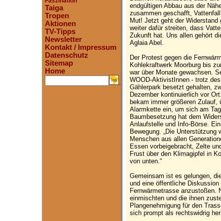
Faszination
endgültigen Abbau aus der Näh
Taiga
zusammen geschafft, Vattenfall
Tropen
Mut! Jetzt geht der Widerstand 
Aktionen
weiter dafür streiten, dass Vatte
TV-Tipps
Zukunft hat. Uns allen gehört 
Newsletter
Aglaia Abel.
Kontakt / Impressum
Datenschutz
Der Protest gegen die Fernwärm
Sitemap
Kohlekraftwerk Moorburg bis zu
Home
war über Monate gewachsen. S
WOOD-AktivistInnen - trotz des
.
Gählerpark besetzt gehalten, z
Dezember kontinuierlich vor Ort.
bekam immer größeren Zulauf, ü
Alarmkette ein, um sich am Tag 
Baumbesetzung hat dem Widerst
Anlaufstelle und Info-Börse. Ein
Bewegung. „Die Unterstützung w
Menschen aus allen Generation
Essen vorbeigebracht, Zelte un
Frust über den Klimagipfel in 
von unten.“
Gemeinsam ist es gelungen, di
und eine öffentliche Diskussion
Fernwärmetrasse anzustoßen. N
einmischten und die ihnen zust
Plangenehmigung für den Trassen
sich prompt als rechtswidrig he