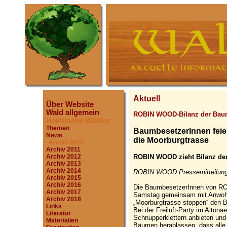
Aktuell
Über Website
Wald allgemein
ROBIN WOOD-Bilanz der Bau
Heimische Wälder
Themen
BaumbesetzerInnen feie
News
die Moorburgtrasse
Archiv 2010
Archiv 2011
ROBIN WOOD zieht Bilanz de
Archiv 2012
Archiv 2013
Archiv 2014
ROBIN WOOD Pressemitteilung
Archiv 2015
Archiv 2016
Die BaumbesetzerInnen von 
Archiv 2017
Samstag gemeinsam mit Anwohne
Archiv 2018
„Moorburgtrasse stoppen“ den B
Links
Bei der Freiluft-Party im Alto
Literatur
Schnupperklettern anbieten und
Materialien
Bäumen herablassen, dass alle 