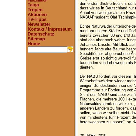
Faszination
den ersten Blick erfreulich, dür
Taiga
dass wir es in Deutschland nur
Tropen
Anteil von weniger als ein Proz
Aktionen
NABU-Präsident Olaf Tschimpk
TV-Tipps
Newsletter
Echte Naturwälder unterscheide
Kontakt / Impressum
rund um unsere Städte und Dörf
Datenschutz
bereits zwischen 80 und 140 Jahr
Sitemap
sind das aber noch wahre Jung
Home
Johannes Enssle. Mit Blick auf
hundert Jahre alte Bäume beso
.
Spechtlöcher, abgebrochene Äs
Greise erst so richtig wertvoll fü
tausenden von Lebewesen als K
dienten.
Der NABU fordert vor diesem Hi
Wirtschaftswäldern wieder mehr 
einigen Bundesländern sei die N
Programme zur Förderung von Al
Sicht des NABU sind aber zusä
Flächen, die mehrere 100 Hekta
Naturwalddynamik entwickeln. „
anderen Ländern zu fordern, da
sollen, wenn wir selber nicht da
von mindestens fünf Prozent d
heranwachsen zu lassen“, so 
20. März, 2010