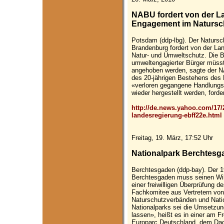
NABU fordert von der L
Engagement im Natursc
Potsdam (ddp-lbg). Der Naturs
Brandenburg fordert von der La
Natur- und Umweltschutz. Die B
umweltengagierter Bürger müsst
angehoben werden, sagte der N
des 20-jährigen Bestehens de
«verloren gegangene Handlungs
wieder hergestellt werden, forder
http://de.news.yahoo.com/17/2
landesregierung-ebff22e.html
Freitag, 19. März, 17:52 Uhr
Nationalpark Berchtesga
Berchtesgaden (ddp-bay). Der 1
Berchtesgaden muss seinen Wild
einer freiwilligen Überprüfung 
Fachkomitee aus Vertretern von
Naturschutzverbänden und Natio
Nationalparks sei die Umsetzun
lassen», heißt es in einer am Fr
Europarc Deutschland, dem Dac