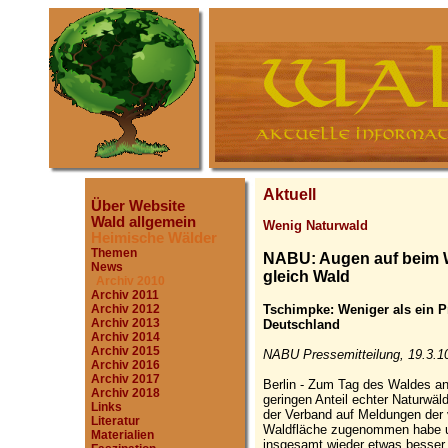
Aktuell
Über Website
Wald allgemein
Wenig Naturwald
Heimische Wälder
Themen
NABU: Augen auf beim Wa
News
gleich Wald
Archiv 2010
Archiv 2011
Tschimpke: Weniger als ein P
Archiv 2012
Archiv 2013
Deutschland
Archiv 2014
Archiv 2015
NABU Pressemitteilung, 19.3.1
Archiv 2016
Archiv 2017
Berlin - Zum Tag des Waldes a
Archiv 2018
geringen Anteil echter Naturwä
Links
der Verband auf Meldungen der
Literatur
Waldfläche zugenommen habe 
Materialien
insgesamt wieder etwas besser 