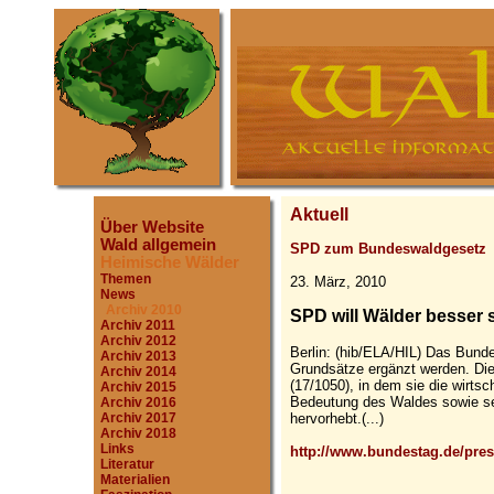
Aktuell
Über Website
Wald allgemein
SPD zum Bundeswaldgesetz
Heimische Wälder
Themen
23. März, 2010
News
Archiv 2010
SPD will Wälder besser 
Archiv 2011
Archiv 2012
Berlin: (hib/ELA/HIL) Das Bunde
Archiv 2013
Grundsätze ergänzt werden. Die
Archiv 2014
(17/1050), in dem sie die wirtsc
Archiv 2015
Bedeutung des Waldes sowie sei
Archiv 2016
hervorhebt.(...)
Archiv 2017
Archiv 2018
Links
http://www.bundestag.de/pres
Literatur
Materialien