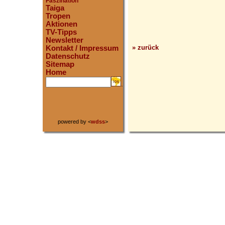
Faszination
Taiga
Tropen
Aktionen
TV-Tipps
Newsletter
» zurück
Kontakt / Impressum
Datenschutz
Sitemap
Home
.
powered by <
wdss
>