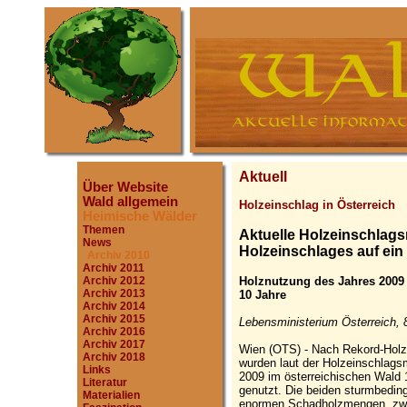
Aktuell
Über Website
Wald allgemein
Holzeinschlag in Österreich
Heimische Wälder
Themen
Aktuelle Holzeinschlag
News
Holzeinschlages auf ein
Archiv 2010
Archiv 2011
Holznutzung des Jahres 2009 l
Archiv 2012
Archiv 2013
10 Jahre
Archiv 2014
Archiv 2015
Lebensministerium Österreich, 
Archiv 2016
Archiv 2017
Wien (OTS) - Nach Rekord-Holz
Archiv 2018
wurden laut der Holzeinschlag
Links
2009 im österreichischen Wald 
Literatur
genutzt. Die beiden sturmbedin
Materialien
enormen Schadholzmengen, zwa