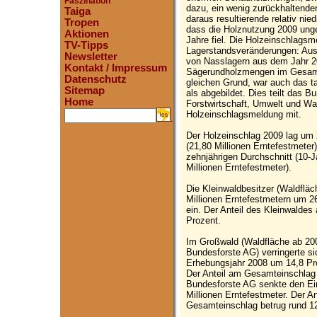
Faszination
dazu, ein wenig zurückhaltender
Taiga
daraus resultierende relativ nie
Tropen
dass die Holznutzung 2009 unge
Aktionen
Jahre fiel. Die Holzeinschlagsm
TV-Tipps
Lagerstandsveränderungen: Aus
Newsletter
von Nasslagern aus dem Jahr 2
Kontakt / Impressum
Sägerundholzmengen im Gesamt
Datenschutz
gleichen Grund, war auch das t
Sitemap
als abgebildet. Dies teilt das 
Home
Forstwirtschaft, Umwelt und Was
Holzeinschlagsmeldung mit.
.
Der Holzeinschlag 2009 lag um 
(21,80 Millionen Erntefestmete
zehnjährigen Durchschnitt (10-
Millionen Erntefestmeter).
Die Kleinwaldbesitzer (Waldfläc
Millionen Erntefestmetern um 2
ein. Der Anteil des Kleinwalde
Prozent.
Im Großwald (Waldfläche ab 200
Bundesforste AG) verringerte 
Erhebungsjahr 2008 um 14,8 Pro
Der Anteil am Gesamteinschlag 
Bundesforste AG senkte den Ei
Millionen Erntefestmeter. Der A
Gesamteinschlag betrug rund 1