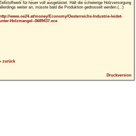
Zellstoffwerk für heuer voll ausgelastet. Hält die schwierige Holzversorgung
allerdings weiter an, müsste bald die Produktion gedrosselt werden.(...)
http://www.oe24.at/money/Economy/Oesterreichs-Industrie-leidet-
unter-Holzmangel--0689437.ece
» zurück
Druckversion