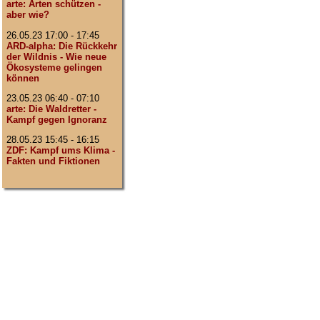
arte: Arten schützen -
aber wie?
26.05.23 17:00 - 17:45
ARD-alpha: Die Rückkehr
der Wildnis - Wie neue
Ökosysteme gelingen
können
23.05.23 06:40 - 07:10
arte: Die Waldretter -
Kampf gegen Ignoranz
28.05.23 15:45 - 16:15
ZDF: Kampf ums Klima -
Fakten und Fiktionen