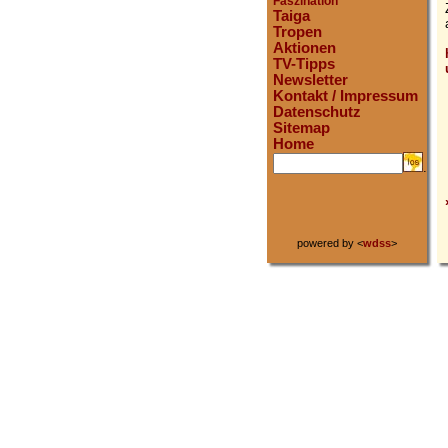
Faszination
Taiga
Tropen
Aktionen
TV-Tipps
Newsletter
Kontakt / Impressum
Datenschutz
Sitemap
Home
.
powered by <
wdss
>