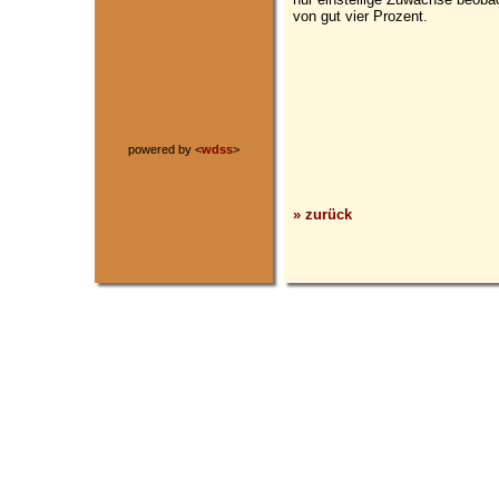
von gut vier Prozent.
powered by <
wdss
>
» zurück