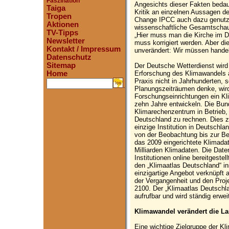
Faszination
Angesichts dieser Fakten bedau
Taiga
Kritik an einzelnen Aussagen d
Tropen
Change IPCC auch dazu genutzt 
Aktionen
wissenschaftliche Gesamtschau 
TV-Tipps
„Hier muss man die Kirche im Dor
Newsletter
muss korrigiert werden. Aber die
Kontakt / Impressum
unverändert: Wir müssen handel
Datenschutz
Sitemap
Der Deutsche Wetterdienst wird
Erforschung des Klimawandels a
Home
Praxis nicht in Jahrhunderten, 
.
Planungszeiträumen denke, wir
Forschungseinrichtungen ein K
zehn Jahre entwickeln. Die Bu
Klimarechenzentrum in Betrieb,
Deutschland zu rechnen. Dies ze
einzige Institution in Deutschla
von der Beobachtung bis zur Ber
das 2009 eingerichtete Klimada
Milliarden Klimadaten. Die Date
Institutionen online bereitgest
den „Klimaatlas Deutschland“ in
einzigartige Angebot verknüpft 
der Vergangenheit und den Proj
2100. Der „Klimaatlas Deutschla
aufrufbar und wird ständig erweit
Klimawandel verändert die La
Eine wichtige Zielgruppe der Kl