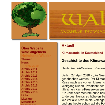
Aktuell
Über Website
Wald allgemein
Klimawandel in Deutschland
Heimische Wälder
Themen
Geschichte des Klimawan
News
Archiv 2010
Deutscher Wetterdienst Pressem
Archiv 2011
Archiv 2012
Berlin, 27. April 2010 - „Die G
Archiv 2013
geschrieben werden. Der Klimaz
Archiv 2014
Reise nach wie vor ein klares Fa
Archiv 2015
Archiv 2016
Wolfgang Kusch, Präsident des
Archiv 2017
jährlichen Klima-Pressekonferen
Archiv 2018
Ein Jahr oder mehrere ohne neu
Links
Ende des Trends zu höheren Te
Literatur
wie vor alle Kraft in die Verri
Materialien
und uns heute schon auf die Fo