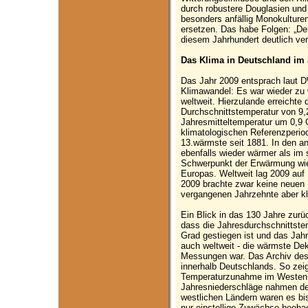
durch robustere Douglasien und
besonders anfällig Monokulture
ersetzen. Das habe Folgen: „Der
diesem Jahrhundert deutlich ver
Das Klima in Deutschland im 
Das Jahr 2009 entsprach laut 
Klimawandel: Es war wieder zu 
weltweit. Hierzulande erreichte
Durchschnittstemperatur von 9,2
Jahresmitteltemperatur um 0,9 
klimatologischen Referenzperio
13.wärmste seit 1881. In den a
ebenfalls wieder wärmer als im 
Schwerpunkt der Erwärmung wie
Europas. Weltweit lag 2009 au
2009 brachte zwar keine neuen
vergangenen Jahrzehnte aber kla
Ein Blick in das 130 Jahre zur
dass die Jahresdurchschnittste
Grad gestiegen ist und das Jah
auch weltweit - die wärmste De
Messungen war. Das Archiv des
innerhalb Deutschlands. So zeigt
Temperaturzunahme im Westen 
Jahresniederschläge nahmen deu
westlichen Ländern waren es bi
nur einstellige Zuwächse beoba