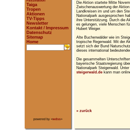
Faszination
Die Aktion startete Mitte Novemb
Taiga
Zwischenauswertung der Aktion 
Tropen
Landkreisen im und um den Stei
Aktionen
Nationalpark ausgesprochen hab
TV-Tipps
ihre Unterstützung. Durch die A
Newsletter
es gelungen, viele Menschen für
Kontakt / Impressum
Hubert Weiger.
Datenschutz
Sitemap
Alte Buchenwälder wie im Steige
tropische Regenwald. Mit der Ak
Home
setzt sich der Bund Naturschut
.
dieses international bedeutende
Die gesammelten Unterschrifte
bayerische Staatsregierung über
Nationalpark Steigerwald. Unte
steigerwald.de
kann man online
» zurück
powered by <
wdss
>