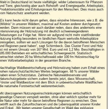
Wald in Deutschland ist heute vielfältiger, wilder Lebensraum für Pflanzen
und Tiere, gleichzeitig aber auch Rohstoff- und Energiequelle, Arbeitsplatz,
Produktionsstätte und Erholungsraum für den Menschen. Dies muss auch
vom Naturschutz anerkannt werden.
„Es kann heute nicht darum gehen, dass einzelne Interessen, wie z.B. die
„Wildnis“ in unseren Wäldern, maximal auf Kosten anderer durchgesetzt
werden. Dann müssen wir auch darüber reden, dass dies andernorts eine
Intensivierung der Holznutzung mit deutlich schwerwiegenderen
Belastungen zur Folge hat. Wenn wir aufgrund nicht mehr stattfindender
Nutzung künftig besonders im ländlichen Raum wertvolle Arbeitsplätze
preisgeben, sollten wir auch Lösungen für die davon betroffenen Menschen
und Regionen parat haben“, sagt Schirmbeck. Das Cluster Forst und Holz
ist mit einem Umsatz von 167 Mrd. Euro und mit 1,2 Mio. Beschäftigten in
185.000 Betrieben ein wirtschaftliches Schwergewicht. Statistisch
betrachtet stehen 20 ha Wirtschaftswald oder 100 fm Holzeinschlag für
einen Vollzeitarbeitsplatz in der gesamten Branche.
Nachhaltige Waldbewirtschaftung und Holznutzung haben zum Erhalt eines
hohen naturschutzfachlichen Wertes beigetragen. 68 % unserer Wälder
haben einen Schutzstatus. Zahlreiche Naturwaldreservate und
Naturschutzgebiete sichern zudem bereits jetzt, dass Wissenschaft,
Förster und Waldbesitzer mit dem Blick in unbewirtschaftete Waldflächen
die naturnahe Forstwirtschaft weiterentwickeln.
Mit überzogenen Nutzungseinschränkungen können wirtschaftlich
gewaltige Chancen verspielt werden, ohne aber wirklich spürbar mehr für
die Natur oder mehr für davon betroffene Regionen zu erreichen. Dies
betrifft auch die Zukunftschancen und die Lebensqualität unserer Kinder
und Enkel. „Wir bieten unserer Gesellschaft im Wald das exklusive