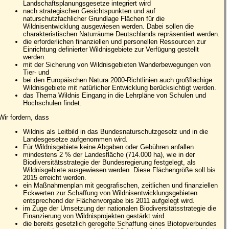
Landschaftsplanungsgesetze integriert wird
nach strategischen Gesichtspunkten und auf
naturschutzfachlicher Grundlage Flächen für die
Wildnisentwicklung ausgewiesen werden. Dabei sollen die
charakteristischen Naturräume Deutschlands repräsentiert werden.
die erforderlichen finanziellen und personellen Ressourcen zur
Einrichtung definierter Wildnisgebiete zur Verfügung gestellt
werden.
mit der Sicherung von Wildnisgebieten Wanderbewegungen von
Tier- und
bei den Europäischen Natura 2000-Richtlinien auch großflächige
Wildnisgebiete mit natürlicher Entwicklung berücksichtigt werden.
das Thema Wildnis Eingang in die Lehrpläne von Schulen und
Hochschulen findet.
Wir fordern, dass
Wildnis als Leitbild in das Bundesnaturschutzgesetz und in die
Landesgesetze aufgenommen wird.
Für Wildnisgebiete keine Abgaben oder Gebühren anfallen
mindestens 2 % der Landesfläche (714.000 ha), wie in der
Biodiversitätsstrategie der Bundesregierung festgelegt, als
Wildnisgebiete ausgewiesen werden. Diese Flächengröße soll bis
2015 erreicht werden.
ein Maßnahmenplan mit geografischen, zeitlichen und finanziellen
Eckwerten zur Schaffung von Wildnisentwicklungsgebieten
entsprechend der Flächenvorgabe bis 2011 aufgelegt wird.
im Zuge der Umsetzung der nationalen Biodiversitätsstrategie die
Finanzierung von Wildnisprojekten gestärkt wird.
die bereits gesetzlich geregelte Schaffung eines Biotopverbundes