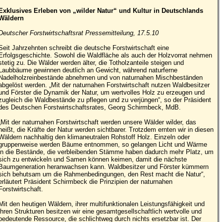
Exklusives Erleben von „wilder Natur“ und Kultur in Deutschlands
Wäldern
Deutscher Forstwirtschaftsrat Pressemitteilung, 17.5.10
Seit Jahrzehnten schreibt die deutsche Forstwirtschaft eine
Erfolgsgeschichte. Sowohl die Waldfläche als auch der Holzvorrat nehmen
stetig zu. Die Wälder werden älter, die Totholzanteile steigen und
Laubbäume gewinnen deutlich an Gewicht, während naturferne
Nadelholzreinbestände abnehmen und von naturnahen Mischbeständen
abgelöst werden. „Mit der naturnahen Forstwirtschaft nutzen Waldbesitzer
und Förster die Dynamik der Natur, um wertvolles Holz zu erzeugen und
zugleich die Waldbestände zu pflegen und zu verjüngen“, so der Präsident
des Deutschen Forstwirtschaftsrates, Georg Schirmbeck, MdB.
„Mit der naturnahen Forstwirtschaft werden unsere Wälder wilder, das
heißt, die Kräfte der Natur werden sichtbarer. Trotzdem ernten wir in diesen
Wäldern nachhaltig den klimaneutralen Rohstoff Holz. Einzeln oder
gruppenweise werden Bäume entnommen, so gelangen Licht und Wärme
in die Bestände, die verbleibenden Stämme haben dadurch mehr Platz, um
sich zu entwickeln und Samen können keimen, damit die nächste
Baumgeneration heranwachsen kann. Waldbesitzer und Förster kümmern
sich behutsam um die Rahmenbedingungen, den Rest macht die Natur“,
erläutert Präsident Schirmbeck die Prinzipien der naturnahen
Forstwirtschaft.
Mit den heutigen Wäldern, ihrer multifunktionalen Leistungsfähigkeit und
ihren Strukturen besitzen wir eine gesamtgesellschaftlich wertvolle und
bedeutende Ressource, die schlichtweg durch nichts ersetzbar ist. Der