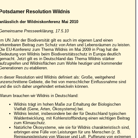
Potsdamer Resolution Wildnis
anlässlich der Wildniskonferenz Mai 2010
Gemeinsame Presseerklärung, 17.5.10
Im UN Jahr der Biodiversität gilt es auch im eigenen Land einen
erkennbaren Beitrag zum Schutz von Arten und Lebensräumen zu leisten.
Die EU-Konferenz zum Thema Wildnis im Mai 2009 in Prag hat die
Bedeutung von Wildnis beim Biodiversitätsschutz in Europa deutlich
gemacht. Jetzt gilt es in Deutschland das Thema Wildnis stärker
aufzugreifen und Wildnisflächen zum Wohle heutiger und kommender
Generationen zu etablieren.
In dieser Resolution wird Wildnis definiert als: Große, weitgehend
unzerschnittene Gebiete, die frei von menschlicher Einflussnahme sind
und die sich daher ungehindert entwickeln können.
Warum brauchen wir Wildnis in Deutschland:
Wildnis trägt im hohen Maße zur Erhaltung der Biologischen
Vielfalt (Gene, Arten, Ökosysteme) bei.
Wildnis leistet, insbesondere bei der für Deutschland typischen
Waldentwicklung, mit Kohlenstoffbindung einen wichtigen Beitrag
zum Klimaschutz.
Natürliche Ökosysteme, wie sie für Wildnis charakteristisch sind,
erbringen eine Fülle von Leistungen für uns Menschen (z. B.
Reinigungsleistung von Wasser und Luft, Pufferung von extremen