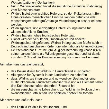
Wettersituationen, Genbanken)
Nur in Wildnisgebieten findet die natürliche Evolution unabhängig
vom Menschen statt.
Wildnis bietet eine wichtige Referenz zu den Kulturlandschaften.
Ohne direkten menschlichen Einfluss können natürliche oder
menschengemachte großräumige Veränderungen besser erkannt
werden.
Wildnisgebiete sind einzigartige Untersuchungsräume für
wissenschaftliche Studien.
Wildnis hat ein hohes touristisches Potenzial.
Global wird der Schutz der Tropenwälder und anderer
Wildnisgebiete eingefordert. Wildnis in begrenztem Maße auch in
Deutschland zuzulassen fördert die internationale Glaubwürdigkeit.
Deutschland hat z. Zt. bei großzügiger Berechnung knapp 0,4 %
seiner Landesfläche als Wildnisgebiete geschützt und ist damit
von dem 2 % Ziel der Bundesregierung noch sehr weit entfernt.
Wir haben uns das Ziel gesetzt,
das Bewusstsein für Wildnis in Deutschland zu schärfen.
Akzeptanz für Dynamik in der Landschaft zu schaffen.
dass Wildnis als integraler und notwendiger Bestandteil einer
multifunktionalen Landschaft etabliert wird und als Element neben
den Kulturlandschaften dauerhaft Bestand hat.
die wissenschaftliche Erforschung zur Wildnis im ökologischen,
ökonomischen, ethischen und sozialen Kontext zu fördern
Wir setzen uns dafür ein, dass
das Leitbild Wildnis in Naturschutz- und