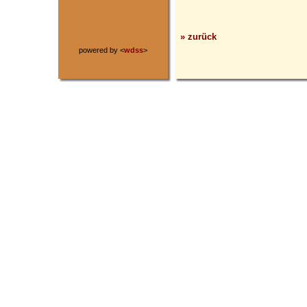
» zurück
powered by <
wdss
>