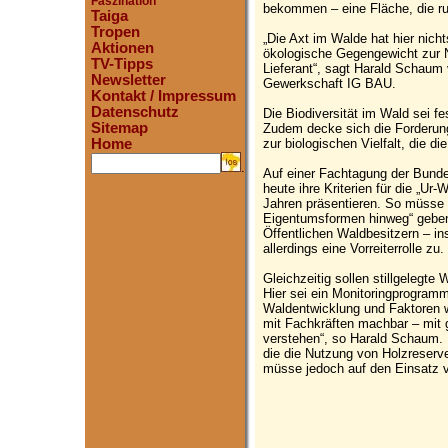
Faszination
bekommen – eine Fläche, die ru
Taiga
Tropen
„Die Axt im Walde hat hier nicht
Aktionen
ökologische Gegengewicht zur 
TV-Tipps
Lieferant“, sagt Harald Schaum
Newsletter
Gewerkschaft IG BAU.
Kontakt / Impressum
Datenschutz
Die Biodiversität im Wald sei fe
Sitemap
Zudem decke sich die Forderung
zur biologischen Vielfalt, die 
Home
.
Auf einer Fachtagung der Bunde
heute ihre Kriterien für die „U
Jahren präsentieren. So müsse 
Eigentumsformen hinweg“ geben
Öffentlichen Waldbesitzern – i
allerdings eine Vorreiterrolle zu.
Gleichzeitig sollen stillgelegte
Hier sei ein Monitoringprogram
Waldentwicklung und Faktoren w
mit Fachkräften machbar – mit
verstehen“, so Harald Schaum.
die die Nutzung von Holzreserve
müsse jedoch auf den Einsatz 