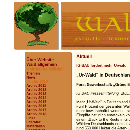
Aktuell
Über Website
Wald allgemein
IG-BAU fordert mehr Urwald
Heimische Wälder
Themen
„Ur-Wald“ in Deutschla
News
Archiv 2010
Forst-Gewerkschaft: „Grüne E
Archiv 2011
Archiv 2012
IG BAU Pressemitteilung, 20.5.
Archiv 2013
Archiv 2014
Mehr „Ur-Wald“ in Deutschland 
Archiv 2015
Archiv 2016
Fünf Prozent der gesamten Wald
Archiv 2017
mehr bewirtschaftet werden – sie
Archiv 2018
Eingriffe natürlich entwickeln 
Links
einem „Back to the Roots in Grü
Literatur
Wäldern Deutschlands erreicht 
Materialien
rund 550.000 Hektar die Arten- u