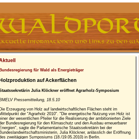
Aktuell
Bundesregierung für Wald als Energieträger
Holzproduktion auf Ackerflächen
Staatssekretärin Julia Klöckner eröffnet Agrarholz-Symposium
BMELV Pressemitteilung, 18.5.10
Die Erzeugung von Holz auf landwirtschaftlichen Flächen steht im
Mittelpunkt der "Agrarholz 2010". "Die energetische Nutzung von Holz ist
einer der wesentlichen Pfeiler für die Realisierung der ambitionierten Ziele
der Bundesregierung für den Klimaschutz und den Ausbau erneuerbarer
Energien", sagte die Parlamentarische Staatssekretärin bei der
Bundeslandwirtschaftsministerin, Julia Klöckner, anlässlich der Eröffnung
des zweitägigen Symposiums (18./19.05.2010) in Berlin.