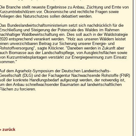
Die Branche stellt neueste Ergebnisse zu Anbau, Züchtung und Ernte von
Kurzumtriebshölzern vor. Ökonomische und rechtliche Fragen sowie
Anliegen des Naturschutzes sollen debattiert werden.
Das Bundeslandwirtschaftsministerium setzt sich nachdrücklich für die
Erschließung und Steigerung der Potenziale des Waldes im Rahmen
nachhaltiger Waldbewirtschaftung ein. Dies soll auch in der Waldstrategie
2020 entsprechend verankert werden. "Holz aus unseren Wäldern leistet
einen unverzichtbaren Beitrag zur Sicherung unserer Energie- und
Rohstoffversorgung", sagte Klöckner. "Daneben werden in Zukunft aber
auch Biomasse aus der Landschaftspflege, von Ausgleichsflächen sowie
von Kurzumtriebsplantagen verstärkt zur Energiegewinnung zum Einsatz
kommen."
Auf dem Agrarholz-Symposium der Deutschen Landwirtschafts-
Gesellschaft (DLG) und der Fachagentur Nachwachsende Rohstoffe (FNR)
soll der konkrete Handlungsbedarf aufgezeigt werden, der notwendig ist,
um den Anbau schnellwachsender Baumarten auf landwirtschaftlichen
Flächen zu forcieren.
» zurück