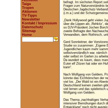
Faszination
befragt. Im sechsten Report se
Taiga
Fragen zum Naturverständnis be
Tropen
Deutschen Jagdschutz-Verband 
Aktionen
(i.m.a.) und der Schutzgemein
TV-Tipps
Newsletter
„Dank Hollywood geht vielen Jug
Kontakt / Impressum
über die Lippen als ,Rehkitz’, d
Datenschutz
so DJV-Präsident Jochen Borche
Sitemap
zweite Befragte den Nachwuchs
Verwandten, dem Rothirsch, unt
Home
.
Gerd Sonnleitner, der Vorsitzend
Studie so zusammen: „Eigene E
Jugendlichen kaum mehr sammel
selbstverständlich war, nämlic
oder selbst im Garten zu arbeiten
Da wundert es kaum, dass manc
Euter elf Zitzen hat oder ein H
kann“.
Nach Wolfgang von Geldern, P
könnte das Eichhörnchen der ne
viel los. „Der Wald ist ein Abent
Deutschland keinen zweiten gib
viel lernen und das spielerisch
Wolfgang von Geldern.
Das Thema „nachhaltiges Verhalt
intensiver Bemühungen durch di
Entwicklung“ noch nicht ausre