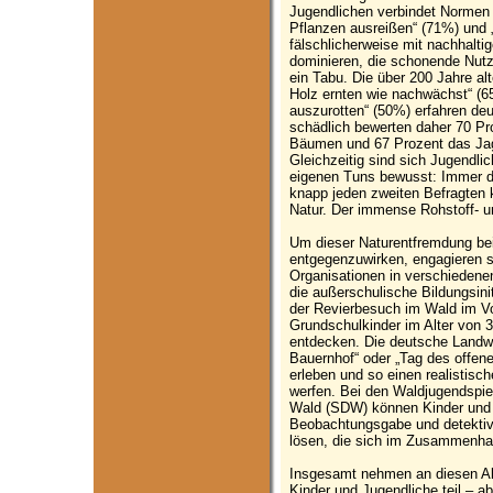
Jugendlichen verbindet Normen 
Pflanzen ausreißen“ (71%) und 
fälschlicherweise mit nachhalt
dominieren, die schonende Nutzu
ein Tabu. Die über 200 Jahre alte
Holz ernten wie nachwächst“ (65
auszurotten“ (50%) erfahren deu
schädlich bewerten daher 70 Pr
Bäumen und 67 Prozent das Ja
Gleichzeitig sind sich Jugendli
eigenen Tuns bewusst: Immer da
knapp jeden zweiten Befragten 
Natur. Der immense Rohstoff- un
Um dieser Naturentfremdung be
entgegenzuwirken, engagieren sic
Organisationen in verschiedenen
die außerschulische Bildungsinit
der Revierbesuch im Wald im Vo
Grundschulkinder im Alter von 3
entdecken. Die deutsche Landwir
Bauernhof“ oder „Tag des offene
erleben und so einen realistisch
werfen. Bei den Waldjugendspi
Wald (SDW) können Kinder und 
Beobachtungsgabe und detekti
lösen, die sich im Zusammenha
Insgesamt nehmen an diesen Akt
Kinder und Jugendliche teil – a