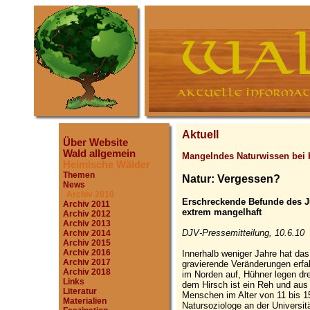
Aktuell
Über Website
Wald allgemein
Mangelndes Naturwissen bei 
Heimische Wälder
Themen
Natur: Vergessen?
News
Archiv 2010
Erschreckende Befunde des J
Archiv 2011
extrem mangelhaft
Archiv 2012
Archiv 2013
DJV-Pressemitteilung, 10.6.10
Archiv 2014
Archiv 2015
Archiv 2016
Innerhalb weniger Jahre hat das
Archiv 2017
gravierende Veränderungen erfa
Archiv 2018
im Norden auf, Hühner legen dre
Links
dem Hirsch ist ein Reh und aus
Literatur
Menschen im Alter von 11 bis 15
Materialien
Natursoziologe an der Universi