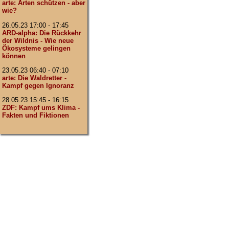
arte: Arten schützen - aber
wie?
26.05.23 17:00 - 17:45
ARD-alpha: Die Rückkehr
der Wildnis - Wie neue
Ökosysteme gelingen
können
23.05.23 06:40 - 07:10
arte: Die Waldretter -
Kampf gegen Ignoranz
28.05.23 15:45 - 16:15
ZDF: Kampf ums Klima -
Fakten und Fiktionen