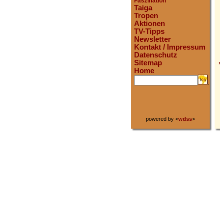
Faszination
Taiga
Tropen
Aktionen
TV-Tipps
Newsletter
Kontakt / Impressum
Datenschutz
Sitemap
Home
.
powered by <
wdss
>