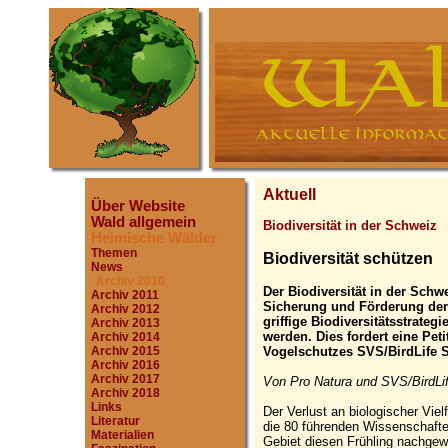
Aktuell
Über Website
Wald allgemein
Biodiversität in der Schweiz
Heimische Wälder
Themen
Biodiversität schützen
News
Archiv 2010
Der Biodiversität in der Schw
Archiv 2011
Sicherung und Förderung der 
Archiv 2012
griffige Biodiversitätsstrateg
Archiv 2013
werden. Dies fordert eine Pet
Archiv 2014
Vogelschutzes SVS/BirdLife S
Archiv 2015
Archiv 2016
Archiv 2017
Von Pro Natura und SVS/BirdLi
Archiv 2018
Links
Der Verlust an biologischer Viel
Literatur
die 80 führenden Wissenschafte
Materialien
Gebiet diesen Frühling nachgew