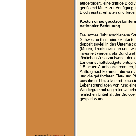
aufgefordert, eine griffige Biod
genügend Mittel zur Verfügung 
Biodiversität erhalten und förde
Kosten eines gesetzeskonfor
nationaler Bedeutung
Die letztes Jahr erschienene St
Schweiz enthüllt eine eklatante
doppelt soviel in den Unterhalt
(Moore, Trockenwiesen und -wei
investiert werden, als Bund un
jährlichen Zusatzaufwand, der 
Landwirtschaftsbudgets entspri
1.5 neuen Autobahnkilometern, 
Auftrag nachkommen, die wertvo
und die gefährdeten Tier- und 
bewahren. Hinzu kommt eine einm
Lebensgrundlagen von rund einer
Wiedergutmachung alter Unterla
jährlichen Unterhalt der Biotop
gespart wurde.
powered by <
wdss
>