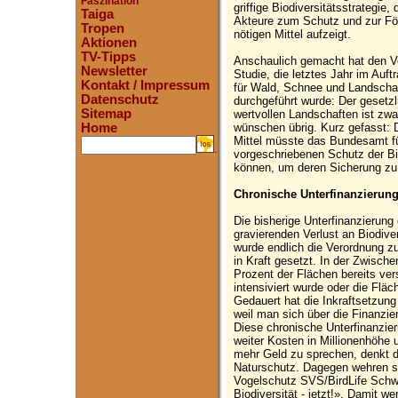
Faszination
griffige Biodiversitätsstrategie, 
Taiga
Akteure zum Schutz und zur Förd
Tropen
nötigen Mittel aufzeigt.
Aktionen
TV-Tipps
Anschaulich gemacht hat den Ver
Newsletter
Studie, die letztes Jahr im Auf
Kontakt / Impressum
für Wald, Schnee und Landschaf
Datenschutz
durchgeführt wurde: Der gesetz
Sitemap
wertvollen Landschaften ist zwa
wünschen übrig. Kurz gefasst: D
Home
Mittel müsste das Bundesamt f
.
vorgeschriebenen Schutz der B
können, um deren Sicherung zu 
Chronische Unterfinanzierun
Die bisherige Unterfinanzierung 
gravierenden Verlust an Biodiver
wurde endlich die Verordnung 
in Kraft gesetzt. In der Zwisch
Prozent der Flächen bereits ve
intensiviert wurde oder die Flä
Gedauert hat die Inkraftsetzun
weil man sich über die Finanzie
Diese chronische Unterfinanzier
weiter Kosten in Millionenhöhe u
mehr Geld zu sprechen, denkt 
Naturschutz. Dagegen wehren s
Vogelschutz SVS/BirdLife Schwe
Biodiversität - jetzt!». Damit 