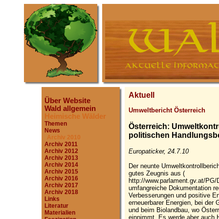
Aktuell
Über Website
Wald allgemein
Umweltbericht Österreich
Heimische Wälder
Themen
Österreich: Umweltkontr
News
politischen Handlungsb
Archiv 2010
Archiv 2011
Europaticker, 24.7.10
Archiv 2012
Archiv 2013
Archiv 2014
Der neunte Umweltkontrollbericht
Archiv 2015
gutes Zeugnis aus (
Archiv 2016
http://www.parlament.gv.at/PG/
Archiv 2017
umfangreiche Dokumentation regi
Archiv 2018
Verbesserungen und positive En
Links
erneuerbarer Energien, bei der G
Literatur
und beim Biolandbau, wo Österr
Materialien
einnimmt. Es werde aber auch H