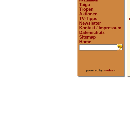
Faszination
Taiga
Tropen
Aktionen
TV-Tipps
Newsletter
Kontakt / Impressum
Datenschutz
Sitemap
Home
.
powered by <
wdss
>