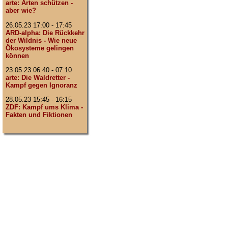
arte: Arten schützen -
aber wie?
26.05.23 17:00 - 17:45
ARD-alpha: Die Rückkehr
der Wildnis - Wie neue
Ökosysteme gelingen
können
23.05.23 06:40 - 07:10
arte: Die Waldretter -
Kampf gegen Ignoranz
28.05.23 15:45 - 16:15
ZDF: Kampf ums Klima -
Fakten und Fiktionen