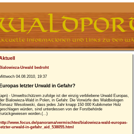
Aktuell
Bialowieza-Urwald bedroht
Mittwoch 04.08.2010, 19:37
Europas letzter Urwald in Gefahr?
(apn) - Umweltschützern zufolge ist der einzig verbliebene Urwald Europas,
der Bialowieza-Wald in Polen, in Gefahr. Die Vorwürfe des Waldbiologen
Tomasz Wesolowski, dass jedes Jahr knapp 150 000 Kubikmeter Holz
geschlagen würden, sind unterdessen von der Forstbehörde
zurückgewiesen worden.(...)
http://www.focus.de/panorama/vermischtes/bialowieza-wald-europas-
letzter-urwald-in-gefahr_aid_538055.html