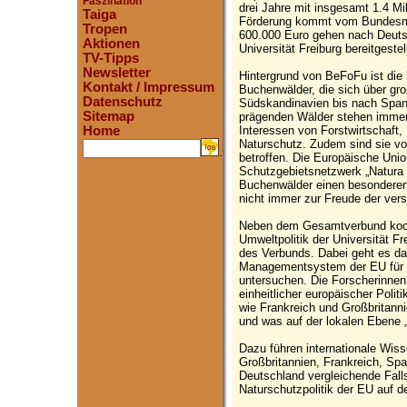
Faszination
drei Jahre mit insgesamt 1.4 Mi
Taiga
Förderung kommt vom Bundesmin
Tropen
600.000 Euro gehen nach Deutsc
Aktionen
Universität Freiburg bereitgestell
TV-Tipps
Newsletter
Hintergrund von BeFoFu ist die
Kontakt / Impressum
Buchenwälder, die sich über gro
Datenschutz
Südskandinavien bis nach Spani
Sitemap
prägenden Wälder stehen immer 
Interessen von Forstwirtschaft, 
Home
Naturschutz. Zudem sind sie v
.
betroffen. Die Europäische Unio
Schutzgebietsnetzwerk „Natura 
Buchenwälder einen besonderen
nicht immer zur Freude der ver
Neben dem Gesamtverbund koordi
Umweltpolitik der Universität F
des Verbunds. Dabei geht es da
Managementsystem der EU für 
untersuchen. Die Forscherinnen
einheitlicher europäischer Polit
wie Frankreich und Großbritanni
und was auf der lokalen Ebene
Dazu führen internationale Wis
Großbritannien, Frankreich, Spa
Deutschland vergleichende Fall
Naturschutzpolitik der EU auf d