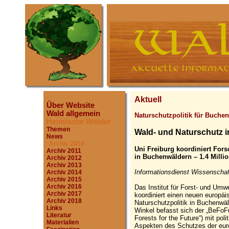
Aktuell
Über Website
Wald allgemein
Naturschutzpolitik für Buche
Heimische Wälder
Themen
Wald- und Naturschutz 
News
Archiv 2010
Uni Freiburg koordiniert For
Archiv 2011
in Buchenwäldern – 1.4 Milli
Archiv 2012
Archiv 2013
Informationsdienst Wissenschaf
Archiv 2014
Archiv 2015
Archiv 2016
Das Institut für Forst- und Umwel
Archiv 2017
koordiniert einen neuen europä
Archiv 2018
Naturschutzpolitik in Buchenwäl
Links
Winkel befasst sich der „BeFo
Literatur
Forests for the Future“) mit po
Materialien
Aspekten des Schutzes der eur