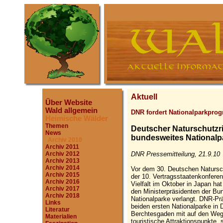
Aktuell
Über Website
Wald allgemein
DNR fordert Nationalparkpro
Heimische Wälder
Themen
Deutscher Naturschutzri
News
bundesweites National
Archiv 2010
Archiv 2011
DNR Pressemitteilung, 21.9.10
Archiv 2012
Archiv 2013
Archiv 2014
Vor dem 30. Deutschen Natursc
Archiv 2015
der 10. Vertragsstaatenkonferen
Archiv 2016
Vielfalt im Oktober in Japan ha
Archiv 2017
den Ministerpräsidenten der Bu
Archiv 2018
Nationalparke verlangt. DNR-Prä
Links
beiden ersten Nationalparke in
Literatur
Berchtesgaden mit auf den Weg 
Materialien
touristische Attraktionspunkte,