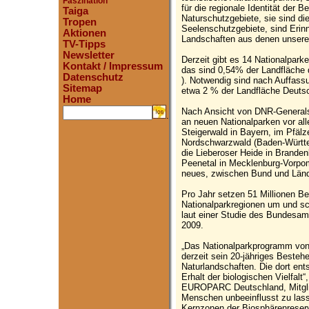
Faszination
für die regionale Identität der 
Taiga
Naturschutzgebiete, sie sind di
Tropen
Seelenschutzgebiete, sind Erin
Aktionen
Landschaften aus denen unser
TV-Tipps
Newsletter
Derzeit gibt es 14 Nationalparke
Kontakt / Impressum
das sind 0,54% der Landfläche 
Datenschutz
). Notwendig sind nach Auffass
Sitemap
etwa 2 % der Landfläche Deuts
Home
Nach Ansicht von DNR-Generals
.
an neuen Nationalparken vor al
Steigerwald in Bayern, im Pfälz
Nordschwarzwald (Baden-Württ
die Lieberoser Heide in Brande
Peenetal in Mecklenburg-Vorpom
neues, zwischen Bund und Län
Pro Jahr setzen 51 Millionen Be
Nationalparkregionen um und sc
laut einer Studie des Bundesam
2009.
„Das Nationalparkprogramm von
derzeit sein 20-jähriges Bestehe
Naturlandschaften. Die dort ent
Erhalt der biologischen Vielfal
EUROPARC Deutschland, Mitgli
Menschen unbeeinflusst zu lass
Kernzonen der Biosphärenreserv