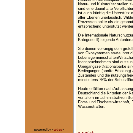
Natur- und Kulturgüter stellen s
sind eine dauerhafte Verpflichtu
ist auch künftig die Unterstütz
aller Ebenen unerlässlich. Wildn
Prozessen sollte als ein gesamt
entsprechend unterstützt werde
Die Internationale Naturschutzu
Kategorie II) folgende Anforder
Sie dienen vorrangig dem großf
von Ökosystemen sowie ihrer ch
LebensgemeinschaftenWirtschaf
Inanspruchnahmen sind auszusc
ÜbergangszeitNationalparke sin
Bedingungen (sanfte Erholung) 
Zustandes und die nutzungsfreie
mindestens 75% der Schutzflä
Heute erfüllten nach Auffassun
Deutschland die Kriterien der K
vor allem im administrativen B
Forst- und Fischereiwirtschaft
Wasserstraßen.
powered by <
wdss
>
» zurück