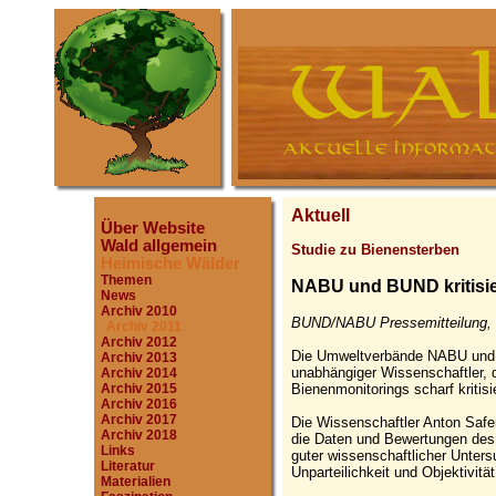
Aktuell
Über Website
Wald allgemein
Studie zu Bienensterben
Heimische Wälder
Themen
NABU und BUND kritisi
News
Archiv 2010
BUND/NABU Pressemitteilung, 
Archiv 2011
Archiv 2012
Die Umweltverbände NABU und B
Archiv 2013
unabhängiger Wissenschaftler, 
Archiv 2014
Bienenmonitorings scharf kritisie
Archiv 2015
Archiv 2016
Archiv 2017
Die Wissenschaftler Anton Safe
Archiv 2018
die Daten und Bewertungen des
Links
guter wissenschaftlicher Unter
Literatur
Unparteilichkeit und Objektivitä
Materialien