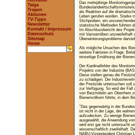
Faszination
Das mehrjährige Monitoringproje
Taiga
Bundeslandwirtschaftsministeri
Tropen
als Reaktion auf die dramatisch
Aktionen
Leben gerufen worden. Starke 
TV-Tipps
Stichproben, ein unzureichende
Newsletter
statistische Methoden führten 
Kontakt / Impressum
Im Abschlussbericht des Projek
Datenschutz
mit Varroamilben unzweifelhaft 
Sitemap
Überwinterungsprobleme darstel
Home
Als mögliche Ursachen des Bie
.
weitere Faktoren in Frage: Befal
einseitige Ernährung der Bienen
Der Kardinalfehler des Monitori
Projekts von der Industrie (BA
Diese stellen genau die Pestizi
zu schädigen. Die Industrievertr
der Pestizide untersuchen soll u
zur Verfügung. So wird der Fall
von Beizmitteln am Oberrhein 
Bienenvölkern führte, in dem Ber
"Das gegenwärtig in der Bundes
ist nicht in der Lage, die wahr
aufzudecken. Zu wenige Bienen
ausgewählt, die Anwendung von 
wird erst gar nicht untersucht u
wissenschaftlich zweifelhaft. D
NABU-Vizepräsident Christian U