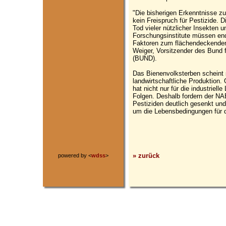
"Die bisherigen Erkenntnisse z
kein Freispruch für Pestizide. 
Tod vieler nützlicher Insekten 
Forschungsinstitute müssen end
Faktoren zum flächendeckenden
Weiger, Vorsitzender des Bund 
(BUND).
Das Bienenvolksterben scheint s
landwirtschaftliche Produktion.
hat nicht nur für die industriel
Folgen. Deshalb fordern der N
Pestiziden deutlich gesenkt und 
um die Lebensbedingungen für d
» zurück
powered by <
wdss
>