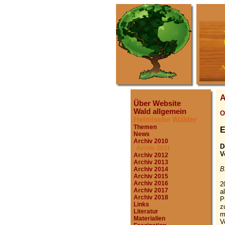
A
Über Website
Wald allgemein
O
Heimische Wälder
Themen
E
News
Archiv 2010
D
Archiv 2011
V
Archiv 2012
Archiv 2013
B
Archiv 2014
Archiv 2015
Archiv 2016
2
Archiv 2017
a
Archiv 2018
P
Links
z
Literatur
m
Materialien
V