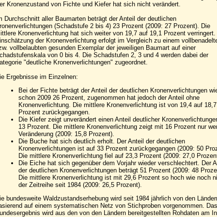
er Kronenzustand von Fichte und Kiefer hat sich nicht verändert.
m Durchschnitt aller Baumarten beträgt der Anteil der deutlichen
ronenverlichtungen (Schadstufe 2 bis 4) 23 Prozent (2009: 27 Prozent). Die
ittlere Kronenverlichtung hat sich weiter von 19,7 auf 19,1 Prozent verringert.
inschätzung der Kronenverlichtung erfolgt im Vergleich zu einem vollbenadelt
zw. vollbelaubten gesunden Exemplar der jeweiligen Baumart auf einer
chadstufenskala von 0 bis 4. Die Schadstufen 2, 3 und 4 werden dabei der
ategorie "deutliche Kronenverlichtungen" zugeordnet.
ie Ergebnisse im Einzelnen:
Bei der Fichte beträgt der Anteil der deutlichen Kronenverlichtungen wi
schon 2009 26 Prozent, zugenommen hat jedoch der Anteil ohne
Kronenverlichtung. Die mittlere Kronenverlichtung ist von 19,4 auf 18,7
Prozent zurückgegangen.
Die Kiefer zeigt unverändert einen Anteil deutlicher Kronenverlichtung
13 Prozent. Die mittlere Kronenverlichtung zeigt mit 16 Prozent nur we
Veränderung (2009: 15,8 Prozent).
Die Buche hat sich deutlich erholt. Der Anteil der deutlichen
Kronenverlichtungen ist auf 33 Prozent zurückgegangen (2009: 50 Proz
Die mittlere Kronenverlichtung fiel auf 23,3 Prozent (2009: 27,0 Prozent
Die Eiche hat sich gegenüber dem Vorjahr wieder verschlechtert. Der A
der deutlichen Kronenverlichtungen beträgt 51 Prozent (2009: 48 Proze
Die mittlere Kronenverlichtung ist mit 29,6 Prozent so hoch wie noch ni
der Zeitreihe seit 1984 (2009: 26,5 Prozent).
ie bundesweite Waldzustandserhebung wird seit 1984 jährlich von den Länder
asierend auf einem systematischen Netz von Stichproben vorgenommen. Da
undesergebnis wird aus den von den Ländern bereitgestellten Rohdaten am Ins