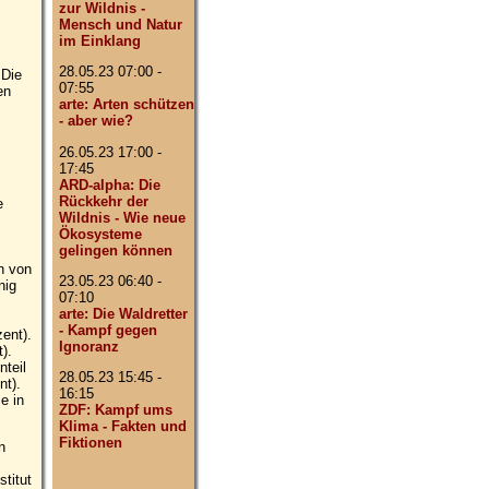
zur Wildnis -
Mensch und Natur
im Einklang
28.05.23 07:00 -
 Die
07:55
en
arte: Arten schützen
- aber wie?
26.05.23 17:00 -
17:45
ARD-alpha: Die
Rückkehr der
e
Wildnis - Wie neue
Ökosysteme
gelingen können
en von
23.05.23 06:40 -
nig
07:10
arte: Die Waldretter
- Kampf gegen
ent).
Ignoranz
).
nteil
28.05.23 15:45 -
nt).
16:15
e in
ZDF: Kampf ums
Klima - Fakten und
Fiktionen
n
s
titut