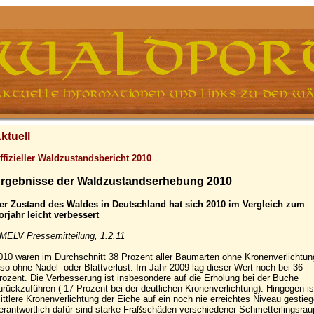
ktuell
ffizieller Waldzustandsbericht 2010
rgebnisse der Waldzustandserhebung 2010
er Zustand des Waldes in Deutschland hat sich 2010 im Vergleich zum
orjahr leicht verbessert
MELV Pressemitteilung, 1.2.11
010 waren im Durchschnitt 38 Prozent aller Baumarten ohne Kronenverlichtun
lso ohne Nadel- oder Blattverlust. Im Jahr 2009 lag dieser Wert noch bei 36
rozent. Die Verbesserung ist insbesondere auf die Erholung bei der Buche
urückzuführen (-17 Prozent bei der deutlichen Kronenverlichtung). Hingegen is
ittlere Kronenverlichtung der Eiche auf ein noch nie erreichtes Niveau gestieg
erantwortlich dafür sind starke Fraßschäden verschiedener Schmetterlingsrau