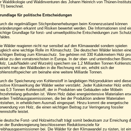
ür Waldökologie und Waldinventuren des Johann Heinrich von Thünen-Institut
vTI) berechnet.
rundlage für politische Entscheidungen
urch die regelmäßigen Stichprobenerhebungen beim Kronenzustand können
eränderungen erkannt und Risiken bewertet werden. Die Informationen sind ei
ichtige Grundlage für forst- und umweltpolitische Entscheidungen zum Schut
aldes.
ie Wälder reagieren nicht nur sensibel auf den Klimawandel sondern spielen
ugleich eine wichtige Rolle im Klimaschutz. Die deutschen Wälder leisten ein
ichtigen Beitrag zum Klimaschutz. Sie gehören mit 330 Kubikmetern Holz pro
ektar zu den vorratsreichsten in Europa. In der ober- und unterirdischen Bio
Holz, Laub/Nadeln und Wurzeln) speichern sie 1,2 Milliarden Tonnen Kohlensto
ezieht man den Waldboden in die Rechnung mit ein, erhöht sich der
ohlenstoffspeicher um beinahe eine weitere Milliarde Tonnen.
urch die Speicherung von Kohlenstoff in langlebigen Holzprodukten wird diese
ositive Klimawirkung der Wälder weiter verstärkt. Jeder Kubikmeter Holz enthä
twa 0,3 Tonnen Kohlenstoff, der in Produkten wie Gebäuden oder Möbeln
ahrzehntelang gebunden ist. Wenn Holz dabei energieintensive Materialien erse
erden Treibhausgasemissionen, die bei der Produktion anderer Materialien
ntstehen, in erheblichem Ausmaß eingespart. Hinzu kommt die energetische
erwendung von Holz, die einen wichtigen Beitrag zur Verringerung fossiler
rennstoffe leistet.
ie deutsche Forst- und Holzwirtschaft trägt somit bedeutsam zur Erreichung d
on der Bundesregierung beschlossenen Reduktionsziele für
reibhausgasemissionen bei. Die Wälder für den Klimawandel zu rüsten, ist ei