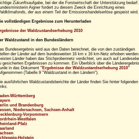
ichtige Zukunftsaufgabe, bei der die Forstwirtschaft der Unterstützung bedarf.
undesministerin Aigner fordert zu diesem Zweck die Einrichtung eines
aldklimafonds, der aus einem Teil der Emissionshandelserlöse gespeist wird.
ie vollständigen Ergebnisse zum Herunterladen
rgebnisse der Waldzustandserhebung 2010
er Waldzustand in den Bundesländern
as Bundesergebnis wird aus den Daten berechnet, die von den zuständigen
tellen der Länder auf dem bundesweiten 16 km x 16 km-Netz erhoben werden
eisten Länder haben das Stichprobennetz verdichtet, um auch auf Landeseb
u gesicherten Ergebnissen zu kommen. Ein Überblick über die Länderergebni
urde in das Dokument
"Ergebnisse der Waldzustandserhebung 2010"
ufgenommen (Tabelle 9 "Waldzustand in den Ländern").
ie ausführlichen Waldzustandsberichte der Länder finden Sie hinter folgenden
inks.
aden-Württemberg
ayern
erlin und Brandenburg
essen, Niedersachsen, Sachsen-Anhalt
ecklenburg-Vorpommern
ordrhein-Westfalen
heinland-Pfalz
aarland
achsen
chleswig-Holstein