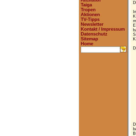
Faszination
D
Taiga
Tropen
I
Aktionen
K
TV-Tipps
m
Newsletter
E
Kontakt / Impressum
b
Datenschutz
S
Sitemap
K
Home
D
.
D
b
B