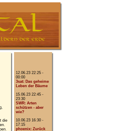
12.06.23 22:25 -
00:00
3sat: Das geheime
Leben der Bäume
15.06.23 22:45 -
23:30
SWR: Arten
g,
schützen - aber
wie?
10.06.23 16:30 -
t die
17:15
en.
phoenix: Zurück
pen.