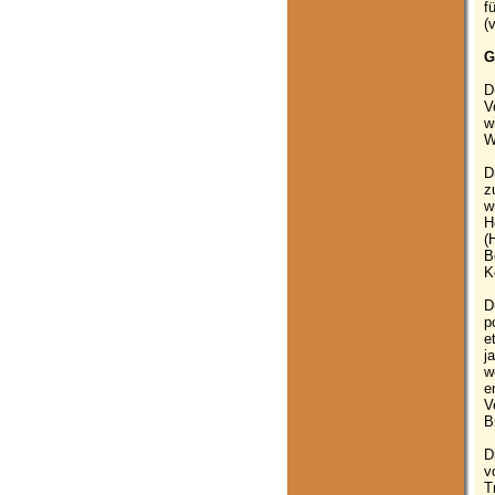
f
(
G
D
V
w
W
D
z
w
H
(
B
K
D
p
e
j
w
e
V
B
D
v
T