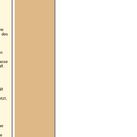
s
ne
z des
en
masse
ff.
lt
tzt,
er
ne