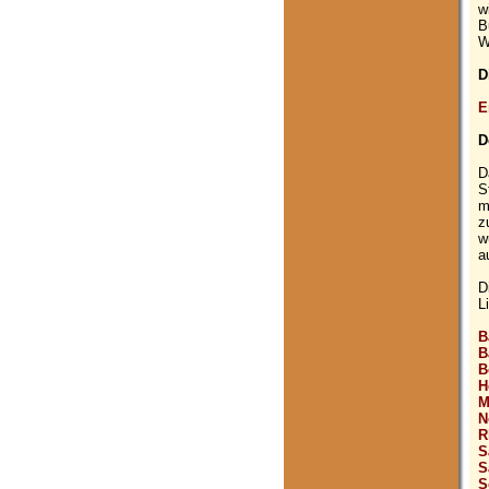
w
B
W
D
E
D
D
S
m
z
w
a
D
L
B
B
B
H
M
N
R
S
S
S