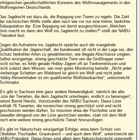
erfolgreichen gesellschaftlichen Konsens des Wolfsmanagements in den
Wolfsregionen Deutschlands.
Das Jagdrecht sei dazu da, die Bejagung von Tieren zu regeln. Die Zahl
der sächsischen Wölfe stelle aber nach wie vor nur eine kleine, bedrohte
Teilpopulation dar. Eine Bejagung sei damit ausgeschlossen.„Welchen
Sinn macht es dann den Wolf ins Jagdrecht zu stellen?“ stellt der NABU-
Präsident fest.
Gegen die Aufnahme ins Jagdrecht spräche auch die mangelnde
Qualifikation der Jägerschaft, die bundesweit oft nicht in der Lage sei, den
Schutz bedrohter Arten zu gewährleisten, wie illegale Abschüsse zeigten.
Selbst einzigartige, streng geschützte Tiere wie die Großtrappe seien
nicht sicher, es fehle gerade Hobby-Jägern oft an Tierkenntnissen und
nicht zuletzt dem Wissen, wie man gutes Monitoring betreibt. „Nicht jeder
vierbeinige Schatten am Waldrand ist gleich ein Wolf und nicht jeder
Hobby-Revierinhaber ist ein qualifizierter Wolfsbeobachter“, unterstreicht
Tschimpke.
„Es gibt in Sachsen eine ganz andere Notwendigkeit, nämlich die alte
Liste der Tierarten, die dem Jagdrecht unterliegen, endlich zu bereinigen“,
betont Bernd Heinitz, Vorsitzender des NABU Sachsen. Diese Liste
enthält 76 Tierarten, die inzwischen streng geschützt sind und nicht
geschossen werden dürfen. So müssten etwa der Fischotter und der
Seeadler dringend von der Liste gestrichen werden, statt mit dem Wolf
noch eine weitere streng geschützte Tierart hinzuzufügen.
„Es gibt im Naturschutz einzigartige Erfolge, etwa beim Schutz von
Elbebiber, Fischadler, Graukranich – und auch dem Wolf“, unterstreicht der
NABU-Präsident. Diese Arten sind allein dem Naturschutzrecht unterstellt.