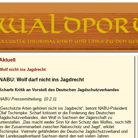
Aktuell
Wolf nicht ins Jagdrecht
NABU: Wolf darf nicht ins Jagdrecht
Scharfe Kritik an Vorstoß des Deutschen Jagdschutzverbandes
NABU Pressemitteilung, 10.2.11
„Geschützte Arten gehören nicht ins Jagdrecht“, betont NABU-Präsident
Olaf Tschimpke. Scharf kritisiert er die Forderung des Deutschen
Jagdschutzverbandes, den Wolf in Sachsen der Jägerschaft zu
unterstellen. „Das macht weder Sinn für den Schutz des Wolfes, noch hilft
es der Zusammenarbeit zwischen Naturschutz und Jagd“, erklärt
Tschimpke. Vielmehr gefährdeten der Deutsche Jagdschutzverband und
der Landesjagdverband Sachsen damit den seit vielen Jahren