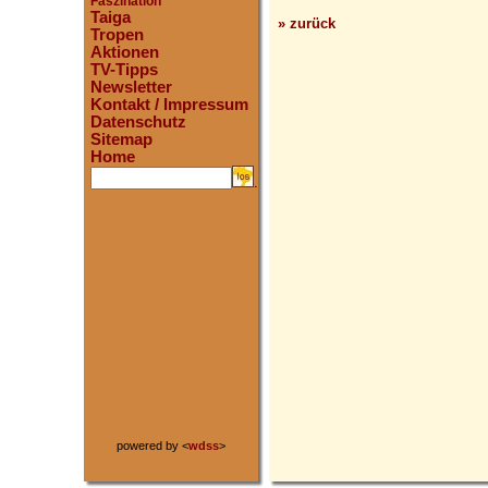
Faszination
Taiga
» zurück
Tropen
Aktionen
TV-Tipps
Newsletter
Kontakt / Impressum
Datenschutz
Sitemap
Home
.
powered by <
wdss
>