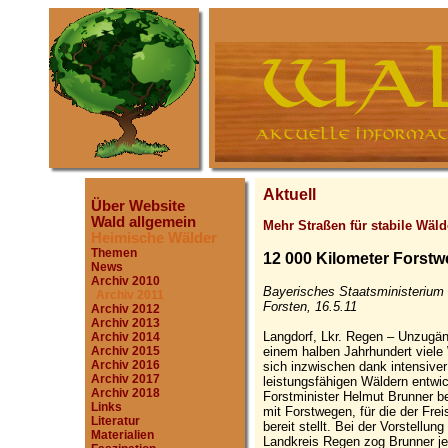
Aktuell
Über Website
Wald allgemein
Mehr Straßen für stabile Wäld
Heimische Wälder
Themen
12 000 Kilometer Forstw
News
Archiv 2010
Bayerisches Staatsministerium 
Archiv 2011
Forsten, 16.5.11
Archiv 2012
Archiv 2013
Langdorf, Lkr. Regen – Unzugän
Archiv 2014
einem halben Jahrhundert viele 
Archiv 2015
Archiv 2016
sich inzwischen dank intensiver
Archiv 2017
leistungsfähigen Wäldern entwic
Archiv 2018
Forstminister Helmut Brunner b
Links
mit Forstwegen, für die der Frei
Literatur
bereit stellt. Bei der Vorstellu
Materialien
Landkreis Regen zog Brunner je