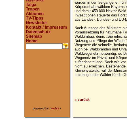
Faszination
wurden in den vergangenen fünf
Taiga
Körperschaftswäldern Bayerns 
Tropen
und damit 450 000 Hektar Wald 
Aktionen
Investitionen steuerte das For
TV-Tipps
aus Landes-, Bundes- und EU-Mi
Newsletter
Kontakt / Impressum
Nach Aussage des Ministers si
Datenschutz
Voraussetzung für naturnahe Fo
Sitemap
Waldumbau, denn: „Sie erleichte
Nutzung und Pflege der Wälder.
Home
Wegenetz die schnelle, bedarfsg
.
auch bei Waldbränden und Unfäl
Waldwegenetz notwendig, so Bru
Wegenetz im Privat- und Körper
zufriedenstellend. Nach wie vor
nicht zu erreichen. Bestehende
Kleinprivatwald, will der Minist
Leistungen der Wälder für die G
» zurück
powered by <
wdss
>